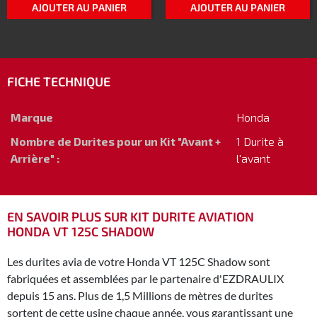
AJOUTER AU PANIER
AJOUTER AU PANIER
FICHE TECHNIQUE
Marque
Honda
Nombre de Durites pour un Kit "Avant +
1 Durite à
Arrière" :
l'avant
EN SAVOIR PLUS SUR KIT DURITE AVIATION
HONDA VT 125C SHADOW
Les durites avia de votre Honda VT 125C Shadow sont
fabriquées et assemblées par le partenaire d'EZDRAULIX
depuis 15 ans. Plus de 1,5 Millions de mètres de durites
sortent de cette usine chaque année, vous garantissant une