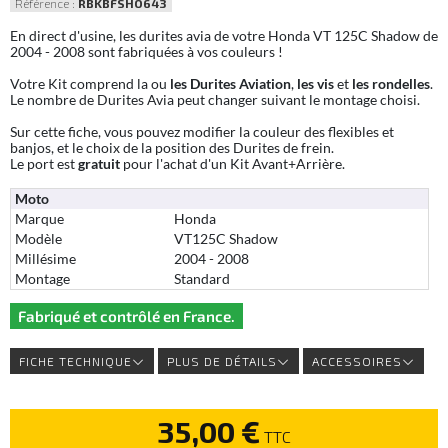
Référence :
RBKBFSHO643
En direct d'usine, les durites avia de votre Honda VT 125C Shadow de
2004 - 2008 sont fabriquées à vos couleurs !
Votre Kit comprend la ou
les Durites Aviation
,
les vis
et
les rondelles
.
Le nombre de Durites Avia peut changer suivant le montage choisi.
Sur cette fiche, vous pouvez modifier la couleur des flexibles et
banjos, et le choix de la position des Durites de frein.
Le port est
gratuit
pour l'achat d'un Kit Avant+Arrière.
Moto
Marque
Honda
Modèle
VT125C Shadow
Millésime
2004 - 2008
Montage
Standard
Fabriqué et contrôlé en France.
FICHE TECHNIQUE
PLUS DE DÉTAILS
ACCESSOIRES
35,00 €
TTC