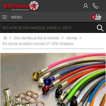
P
MENU
0
Kits durites prêts à monter
Honda
Kit durite aviation Honda VT 125C Shadow