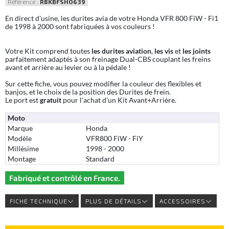
Référence :
RBKBFSHO639
En direct d'usine, les durites avia de votre Honda VFR 800 FiW - Fi1
de 1998 à 2000 sont fabriquées à vos couleurs !
Votre Kit comprend toutes
les durites aviation
,
les vis
et
les joints
parfaitement adaptés à son freinage Dual-CBS couplant les freins
avant et arrière au levier ou à la pédale !
Sur cette fiche, vous pouvez modifier la couleur des flexibles et
banjos, et le choix de la position des Durites de frein.
Le port est
gratuit
pour l'achat d'un Kit Avant+Arrière.
Moto
Marque
Honda
Modèle
VFR800 FiW - FiY
Millésime
1998 - 2000
Montage
Standard
Fabriqué et contrôlé en France.
FICHE TECHNIQUE
PLUS DE DÉTAILS
ACCESSOIRES