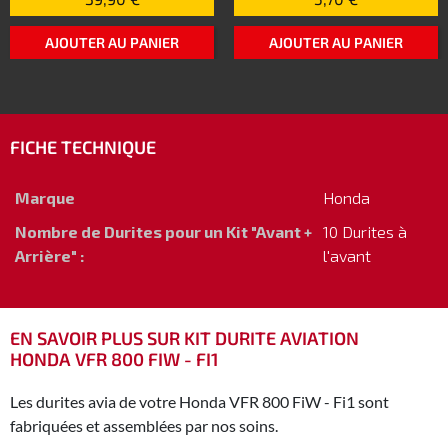
AJOUTER AU PANIER
AJOUTER AU PANIER
FICHE TECHNIQUE
Marque
Honda
Nombre de Durites pour un Kit "Avant +
10 Durites à
Arrière" :
l'avant
EN SAVOIR PLUS SUR KIT DURITE AVIATION
HONDA VFR 800 FIW - FI1
Les durites avia de votre Honda VFR 800 FiW - Fi1 sont
fabriquées et assemblées par nos soins.