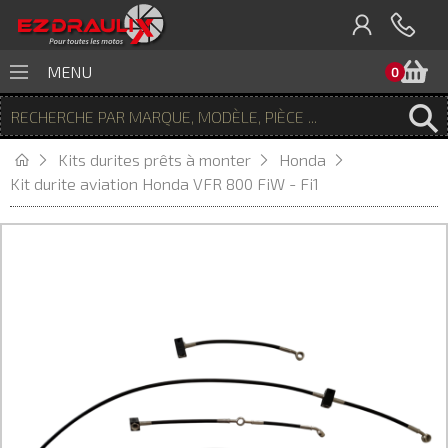
P
MENU
0
Kits durites prêts à monter
Honda
Kit durite aviation Honda VFR 800 FiW - Fi1