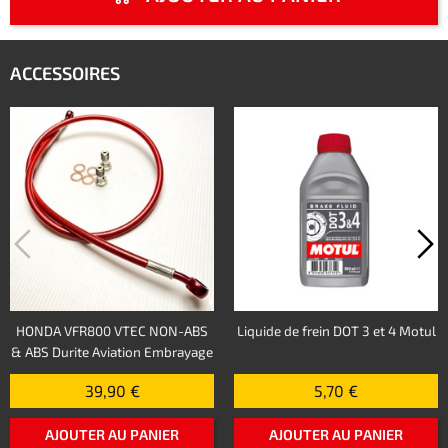
ACCESSOIRES
HONDA VFR800 VTEC NON-ABS
Liquide de frein DOT 3 et 4 Motul
& ABS Durite Aviation Embrayage
39,90 €
5,70 €
AJOUTER AU PANIER
AJOUTER AU PANIER