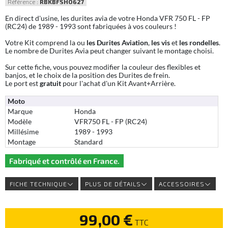
Référence :
RBKBFSHO627
En direct d'usine, les durites avia de votre Honda VFR 750 FL - FP
(RC24) de 1989 - 1993 sont fabriquées à vos couleurs !
Votre Kit comprend la ou
les Durites Aviation
,
les vis
et
les rondelles
.
Le nombre de Durites Avia peut changer suivant le montage choisi.
Sur cette fiche, vous pouvez modifier la couleur des flexibles et
banjos, et le choix de la position des Durites de frein.
Le port est
gratuit
pour l'achat d'un Kit Avant+Arrière.
Moto
Marque
Honda
Modèle
VFR750 FL - FP (RC24)
Millésime
1989 - 1993
Montage
Standard
Fabriqué et contrôlé en France.
FICHE TECHNIQUE
PLUS DE DÉTAILS
ACCESSOIRES
99,00 €
TTC