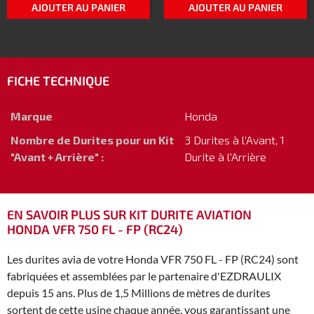
AJOUTER AU PANIER
AJOUTER AU PANIER
FICHE TECHNIQUE
Marque
Honda
Nombre de Durites pour un Kit
3 Durites à l'Avant, 1
"Avant + Arrière" :
Durite à l'Arrière
EN SAVOIR PLUS SUR KIT DURITE AVIATION
HONDA VFR 750 FL - FP (RC24)
Les durites avia de votre Honda VFR 750 FL - FP (RC24) sont
fabriquées et assemblées par le partenaire d'EZDRAULIX
depuis 15 ans. Plus de 1,5 Millions de mètres de durites
sortent de cette usine chaque année, vous garantissant une