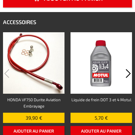
ACCESSOIRES
HONDA VF750 Durite Aviation
Liquide de frein DOT 3 et 4 Motul
Embrayage
39,90 €
5,70 €
AJOUTER AU PANIER
AJOUTER AU PANIER