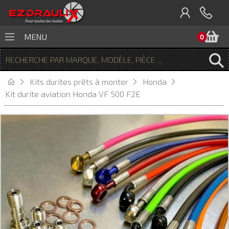
P
MENU
0
Kits durites prêts à monter
Honda
Kit durite aviation Honda VF 500 F2E