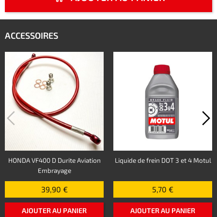
ACCESSOIRES
HONDA VF400 D Durite Aviation
Liquide de frein DOT 3 et 4 Motul
Embrayage
39,90 €
5,70 €
AJOUTER AU PANIER
AJOUTER AU PANIER