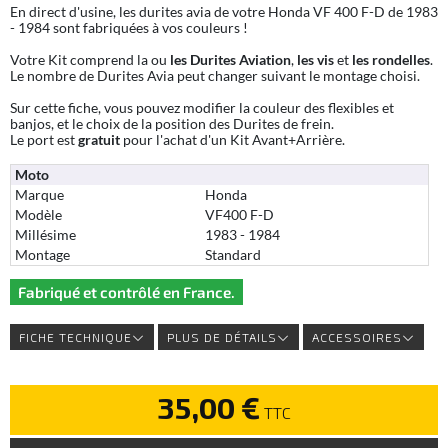
En direct d'usine, les durites avia de votre Honda VF 400 F-D de 1983
- 1984 sont fabriquées à vos couleurs !
Votre Kit comprend la ou
les Durites Aviation
,
les vis
et
les rondelles
.
Le nombre de Durites Avia peut changer suivant le montage choisi.
Sur cette fiche, vous pouvez modifier la couleur des flexibles et
banjos, et le choix de la position des Durites de frein.
Le port est
gratuit
pour l'achat d'un Kit Avant+Arrière.
Moto
Marque
Honda
Modèle
VF400 F-D
Millésime
1983 - 1984
Montage
Standard
Fabriqué et contrôlé en France.
FICHE TECHNIQUE
PLUS DE DÉTAILS
ACCESSOIRES
35,00 €
TTC