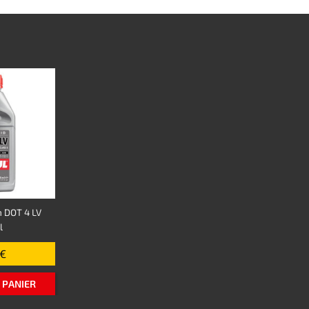
n DOT 4 LV
l
 €
 PANIER