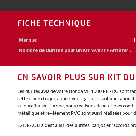
FICHE TECHNIQUE
Marque
Nombre de Durites pour un Kit "Avant + Arrière" :
3
EN SAVOIR PLUS SUR KIT DU
Les durites avia de votre Honda VF 1000 RE - RG sont fab
cette usine chaque année, vous garantissant une fabricat
aujourd'hui en Europe, nous réalisons de multiples combina
métallique et revêtement PVC sont aussi réalisées pour 
EZDRAULIX c'est aussi des durites, banjos et raccords pro