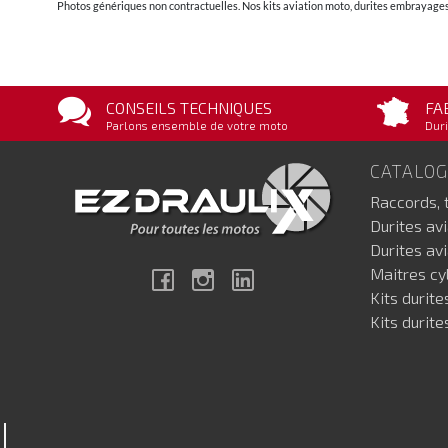
Photos génériques non contractuelles. Nos kits aviation moto, durites embrayages 
CONSEILS TECHNIQUES
FA
Parlons ensemble de votre moto
Duri
CATALO
Raccords, 
Durites av
Durites av
Maitres cyl
Facebook
Instagram
Linkedin
Kits durite
Kits durite