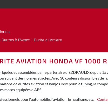
Honda
 Durites à l'Avant, 1 Durite à l'Arrière
RITE AVIATION HONDA VF 1000 R
riquées et assemblées par le partenaire d'EZDRAULIX depuis 15 an
ion suivant des normes strictes. Avec 30 couleurs disponibles de
isons de durites aviation et banjos inox pour le tuning, la compéti
des motos équipées d'ABS.
fessionnels pour l'automobile, l'aviation, le nautisme, etc…
Conta