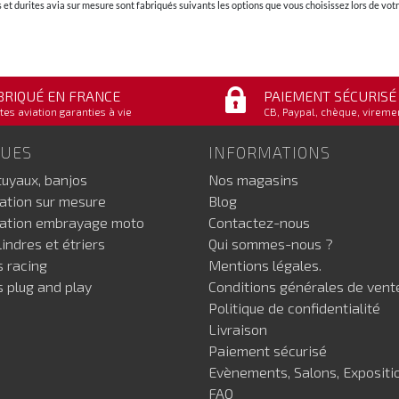
et durites avia sur mesure sont fabriqués suivants les options que vous choisissez lors de v
BRIQUÉ EN FRANCE
PAIEMENT SÉCURISÉ
tes aviation garanties à vie
CB, Paypal, chèque, vireme
GUES
INFORMATIONS
tuyaux, banjos
Nos magasins
iation sur mesure
Blog
iation embrayage moto
Contactez-nous
indres et étriers
Qui sommes-nous ?
s racing
Mentions légales.
s plug and play
Conditions générales de vent
Politique de confidentialité
Livraison
Paiement sécurisé
Evènements, Salons, Expositi
FAQ