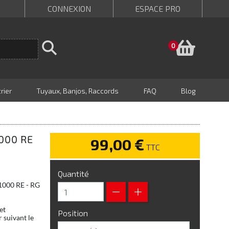
CONNEXION
ESPACE PRO
Panie
0
rier
Tuyaux, Banjos, Raccords
FAQ
Blog
000 RE
99,00 €
TTC
Quantité
 1000 RE - RG
et
Position
 suivant le