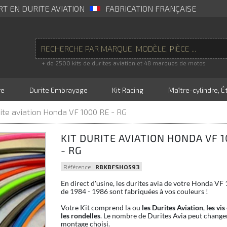
RT EN DURITE AVIATION
FABRICATION FRANÇAISE
+ de 2500 kits de durites aviation et 48 marques de motos
re
Durite Embrayage
Kit Racing
Maître-cylindre, Ét
rite aviation Honda VF 1000 RE - RG
KIT DURITE AVIATION HONDA VF 1
- RG
Référence :
RBKBFSHO593
En direct d'usine, les durites avia de votre Honda VF
de 1984 - 1986 sont fabriquées à vos couleurs !
Votre Kit comprend la ou
les Durites Aviation
,
les vis
les rondelles
. Le nombre de Durites Avia peut changer
montage choisi.