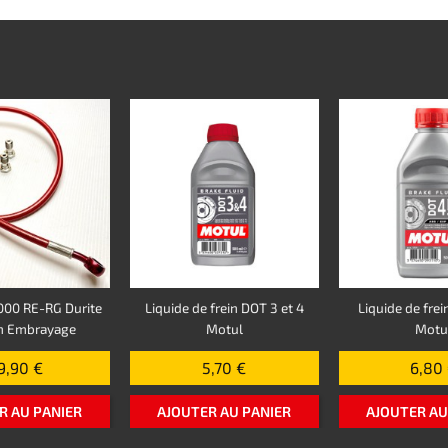
00 RE-RG Durite
Liquide de frein DOT 3 et 4
Liquide de frei
on Embrayage
Motul
Motu
9,90 €
5,70 €
6,80
R AU PANIER
AJOUTER AU PANIER
AJOUTER AU