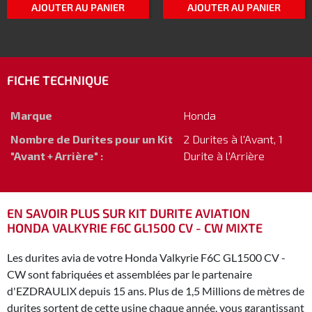
AJOUTER AU PANIER
AJOUTER AU PANIER
FICHE TECHNIQUE
Marque
Honda
Nombre de Durites pour un Kit
2 Durites à l'Avant, 1
"Avant + Arrière" :
Durite à l'Arrière
EN SAVOIR PLUS SUR KIT DURITE AVIATION
HONDA VALKYRIE F6C GL1500 CV - CW MIXTE
Les durites avia de votre Honda Valkyrie F6C GL1500 CV -
CW sont fabriquées et assemblées par le partenaire
d'EZDRAULIX depuis 15 ans. Plus de 1,5 Millions de mètres de
durites sortent de cette usine chaque année, vous garantissant