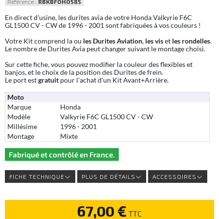
Référence :
RBKBFOHO585
En direct d'usine, les durites avia de votre Honda Valkyrie F6C
GL1500 CV - CW de 1996 - 2001 sont fabriquées à vos couleurs !
Votre Kit comprend la ou
les Durites Aviation
,
les vis
et
les rondelles
.
Le nombre de Durites Avia peut changer suivant le montage choisi.
Sur cette fiche, vous pouvez modifier la couleur des flexibles et
banjos, et le choix de la position des Durites de frein.
Le port est
gratuit
pour l'achat d'un Kit Avant+Arrière.
Moto
Marque
Honda
Modèle
Valkyrie F6C GL1500 CV - CW
Millésime
1996 - 2001
Montage
Mixte
Fabriqué et contrôlé en France.
FICHE TECHNIQUE
PLUS DE DÉTAILS
ACCESSOIRES
67,00 €
TTC