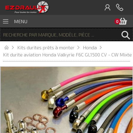
P
MENU
0
Kits durites prêts à monter
Honda
Kit durite aviation Honda Valkyrie F6C GL1500 CV - CW Mixte