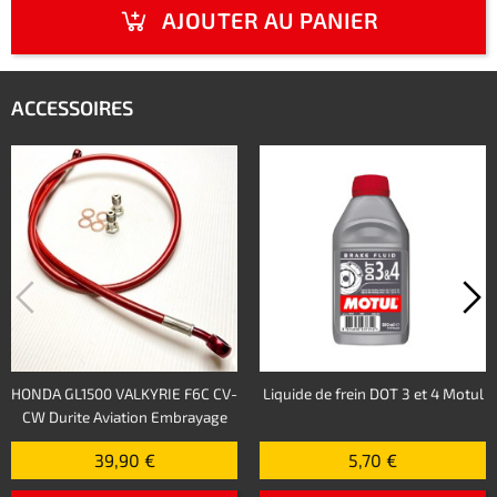
AJOUTER AU PANIER
ACCESSOIRES
HONDA GL1500 VALKYRIE F6C CV-
Liquide de frein DOT 3 et 4 Motul
CW Durite Aviation Embrayage
39,90 €
5,70 €