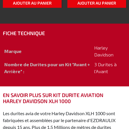
AJOUTER AU PANIER
AJOUTER AU PANIER
FICHE TECHNIQUE
Harley
Marque
Davidson
Nombre de Durites pour un Kit "Avant +
3 Durites à
Arrière" :
l'Avant
EN SAVOIR PLUS SUR KIT DURITE AVIATION
HARLEY DAVIDSON XLH 1000
Les durites avia de votre Harley Davidson XLH 1000 sont
fabriquées et assemblées par le partenaire d'EZDRAULIX
depuis 15 ans. Plus de 1,5 Millions de mètres de durites