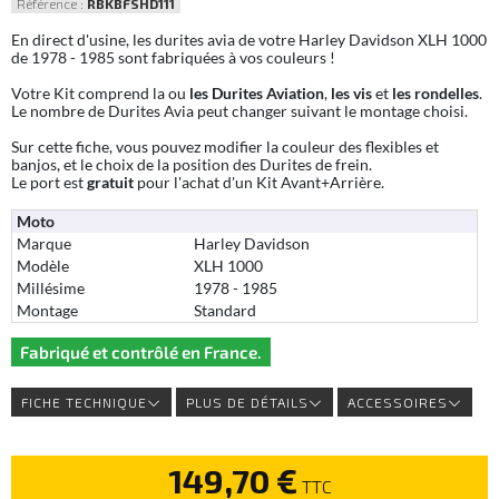
Référence :
RBKBFSHD111
En direct d'usine, les durites avia de votre Harley Davidson XLH 1000
de 1978 - 1985 sont fabriquées à vos couleurs !
Votre Kit comprend la ou
les Durites Aviation
,
les vis
et
les rondelles
.
Le nombre de Durites Avia peut changer suivant le montage choisi.
Sur cette fiche, vous pouvez modifier la couleur des flexibles et
banjos, et le choix de la position des Durites de frein.
Le port est
gratuit
pour l'achat d'un Kit Avant+Arrière.
Moto
Marque
Harley Davidson
Modèle
XLH 1000
Millésime
1978 - 1985
Montage
Standard
Fabriqué et contrôlé en France.
FICHE TECHNIQUE
PLUS DE DÉTAILS
ACCESSOIRES
149,70 €
TTC