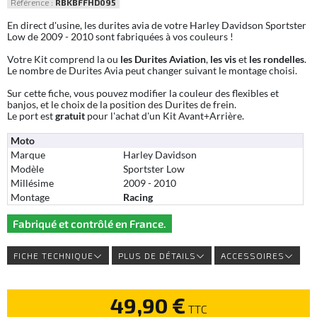
Référence :
RBKBFFHD095
En direct d'usine, les durites avia de votre Harley Davidson Sportster
Low de 2009 - 2010 sont fabriquées à vos couleurs !
Votre Kit comprend la ou
les Durites Aviation
,
les vis
et
les rondelles
.
Le nombre de Durites Avia peut changer suivant le montage choisi.
Sur cette fiche, vous pouvez modifier la couleur des flexibles et
banjos, et le choix de la position des Durites de frein.
Le port est
gratuit
pour l'achat d'un Kit Avant+Arrière.
Moto
Marque
Harley Davidson
Modèle
Sportster Low
Millésime
2009 - 2010
Montage
Racing
Fabriqué et contrôlé en France.
FICHE TECHNIQUE
PLUS DE DÉTAILS
ACCESSOIRES
49,90 €
TTC