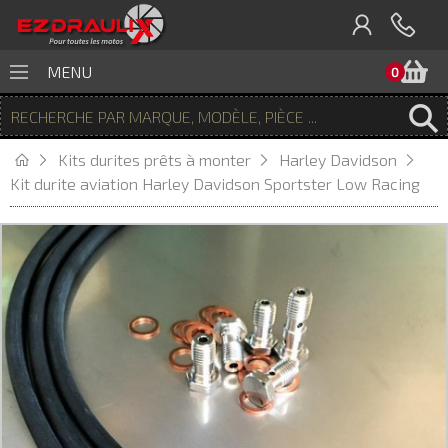
P
MENU
0
Kits durites prêts à monter
Harley Davidson
Kit durite aviation Harley Davidson Sportster Low Racing