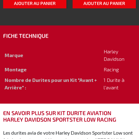
AJOUTER AU PANIER
AJOUTER AU PANIER
FICHE TECHNIQUE
Harley
Marque
Davidson
Montage
Racing
Nombre de Durites pour un Kit "Avant +
1 Durite à
Arrière" :
l'avant
EN SAVOIR PLUS SUR KIT DURITE AVIATION
HARLEY DAVIDSON SPORTSTER LOW RACING
Les durites avia de votre Harley Davidson Sportster Low sont