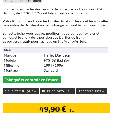
Référence :
RBKBFSHD091
En direct d'usine, les durites avia de votre Harley Davidson FXSTSB
Bad Boy de 1994 - 1996 sont fabriquées à vos couleurs !
Votre Kit comprend la ou
les Durites Aviation
,
les vis
et
les rondelles
.
Le nombre de Durites Avia peut changer suivant le montage choisi.
Sur cette fiche, vous pouvez modifier la couleur des flexibles et
banjos, et le choix de la position des Durites de frein.
Le port est
gratuit
pour l'achat d'un Kit Avant+Arrière.
Moto
Marque
Harley Davidson
Modèle
FXSTSB Bad Boy
Millésime
1994 - 1996
Montage
Standard
Fabriqué et contrôlé en France.
FICHE TECHNIQUE
PLUS DE DÉTAILS
ACCESSOIRES
49,90 €
TTC