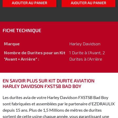
AJOUTER AU PANIER
AJOUTER AU PANIER
FICHE TECHNIQUE
Marque
Harley Davidson
Nombre de Durites pour un Kit
1 Durite à l'Avant, 2
"Avant + Arrière" :
Durites à l'Arrière
EN SAVOIR PLUS SUR KIT DURITE AVIATION
HARLEY DAVIDSON FXSTSB BAD BOY
Les durites avia de votre Harley Davidson FXSTSB Bad Boy
sont fabriquées et assemblées par le partenaire d'EZDRAULIX
depuis 15 ans. Plus de 1,5 Millions de mètres de durites
sortent de cette usine chaque année, vous garantissant une