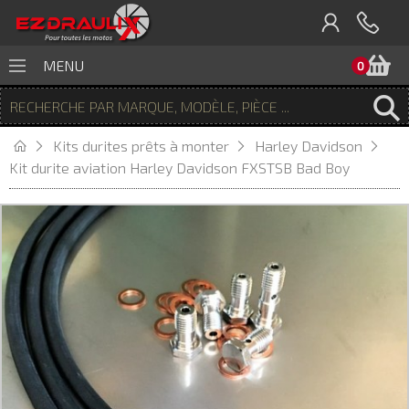
P
MENU
0
Kits durites prêts à monter
Harley Davidson
Kit durite aviation Harley Davidson FXSTSB Bad Boy