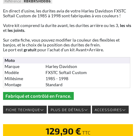
Référence :
RBKBRSHD086
En direct d'usine, les durites avia de votre Harley Davidson FXSTC
Softail Custom de 1985 à 1998 sont fabriquées à vos couleurs !
Votre kit comprend la durite avant, les durites arrière ou les 3,
les vis
et
les joints
.
Sur cette fiche, vous pouvez modifier la couleur des flexibles et
banjos, et le choix de la position des durites de frein.
Le port est
gratuit
pour l'achat d'un kit Avant+Arrière.
Moto
Marque
Harley Davidson
Modèle
FXSTC Softail Custom
Millésime
1985 - 1998
Montage
Standard
Fabriqué et contrôlé en France.
FICHE TECHNIQUE
PLUS DE DÉTAILS
ACCESSOIRES
129,90 €
TTC