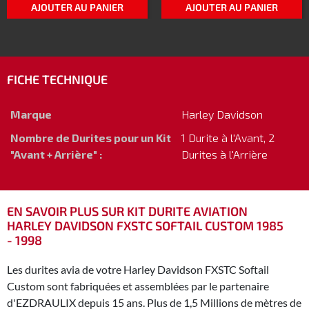
AJOUTER AU PANIER
AJOUTER AU PANIER
FICHE TECHNIQUE
Marque
Harley Davidson
Nombre de Durites pour un Kit
1 Durite à l'Avant, 2
"Avant + Arrière" :
Durites à l'Arrière
EN SAVOIR PLUS SUR KIT DURITE AVIATION
HARLEY DAVIDSON FXSTC SOFTAIL CUSTOM 1985
- 1998
Les durites avia de votre Harley Davidson FXSTC Softail
Custom sont fabriquées et assemblées par le partenaire
d'EZDRAULIX depuis 15 ans. Plus de 1,5 Millions de mètres de