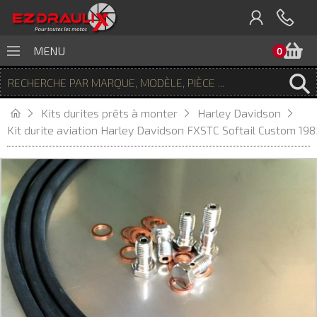
P
MENU
0
Kits durites prêts à monter
Harley Davidson
Kit durite aviation Harley Davidson FXSTC Softail Custom 198