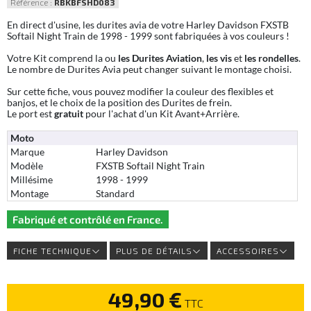
Référence :
RBKBFSHD083
En direct d'usine, les durites avia de votre Harley Davidson FXSTB
Softail Night Train de 1998 - 1999 sont fabriquées à vos couleurs !
Votre Kit comprend la ou
les Durites Aviation
,
les vis
et
les rondelles
.
Le nombre de Durites Avia peut changer suivant le montage choisi.
Sur cette fiche, vous pouvez modifier la couleur des flexibles et
banjos, et le choix de la position des Durites de frein.
Le port est
gratuit
pour l'achat d'un Kit Avant+Arrière.
Moto
Marque
Harley Davidson
Modèle
FXSTB Softail Night Train
Millésime
1998 - 1999
Montage
Standard
Fabriqué et contrôlé en France.
FICHE TECHNIQUE
PLUS DE DÉTAILS
ACCESSOIRES
49,90 €
TTC