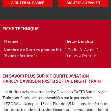
AJOUTER AU PANIER
AJOUTER AU PANIER
FICHE TECHNIQUE
Marque
Harley Davidson
Nombre de Durites pour un Kit
1 Durite à l'Avant, 2
"Avant + Arrière" :
Durites à l'Arrière
EN SAVOIR PLUS SUR KIT DURITE AVIATION
HARLEY DAVIDSON FXSTB SOFTAIL NIGHT TRAIN
Les durites avia de votre Harley Davidson FXSTB Softail Night
Train sont fabriquées et assemblées par le partenaire
d'EZDRAULIX depuis 15 ans. Plus de 1,5 Millions de mètres de
durites sortent de cette usine chaque année, vous garantissant