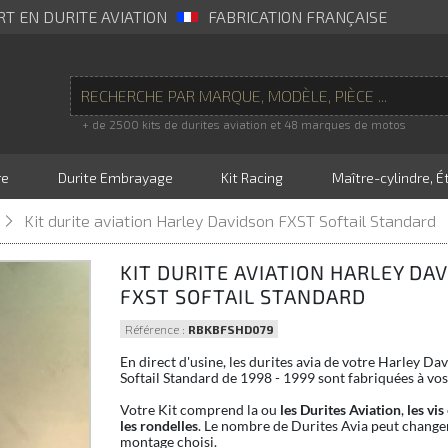
RT EN DURITE AVIATION
FABRICATION FRANÇAISE
+ de 2500 kits de durites aviation et 48 marques de motos
re
Durite Embrayage
Kit Racing
Maître-cylindre, Ét
Kit durite aviation Harley Davidson FXST Softail Standard
KIT DURITE AVIATION HARLEY DA
FXST SOFTAIL STANDARD
Référence :
RBKBFSHD079
En direct d'usine, les durites avia de votre Harley D
Softail Standard de 1998 - 1999 sont fabriquées à vos
Votre Kit comprend la ou
les Durites Aviation
,
les vis
les rondelles
. Le nombre de Durites Avia peut changer
montage choisi.