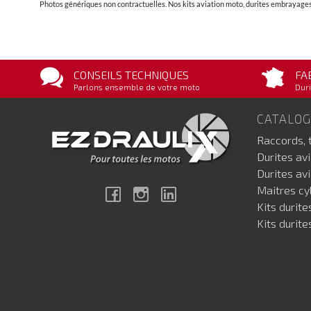
Photos génériques non contractuelles. Nos kits aviation moto, durites embrayages 
CONSEILS TECHNIQUES
FA
Parlons ensemble de votre moto
Duri
CATALO
Raccords, 
Durites av
Durites av
Maitres cyl
Facebook
Instagram
Linkedin
Kits durite
Kits durite