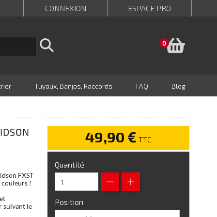
CONNEXION
ESPACE PRO
Panie
0
rier
Tuyaux, Banjos, Raccords
FAQ
Blog
VIDSON
49,90 €
TTC
Quantité
avidson FXST
 couleurs !
et
Position
 suivant le