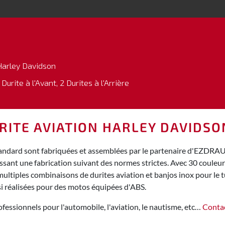
Harley Davidson
 Durite à l'Avant, 2 Durites à l'Arrière
URITE AVIATION HARLEY DAVIDS
tandard sont fabriquées et assemblées par le partenaire d'EZDRAUL
ssant une fabrication suivant des normes strictes. Avec 30 couleu
tiples combinaisons de durites aviation et banjos inox pour le tun
i réalisées pour des motos équipées d'ABS.
fessionnels pour l'automobile, l'aviation, le nautisme, etc…
Conta