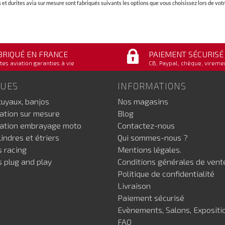
et durites avia sur mesure sont fabriqués suivants les options que vous choisissez lors de v
BRIQUÉ EN FRANCE
PAIEMENT SÉCURISÉ
tes aviation garanties à vie
CB, Paypal, chèque, vireme
GUES
INFORMATIONS
tuyaux, banjos
Nos magasins
iation sur mesure
Blog
iation embrayage moto
Contactez-nous
indres et étriers
Qui sommes-nous ?
s racing
Mentions légales.
s plug and play
Conditions générales de vent
Politique de confidentialité
Livraison
Paiement sécurisé
Evènements, Salons, Expositi
FAQ