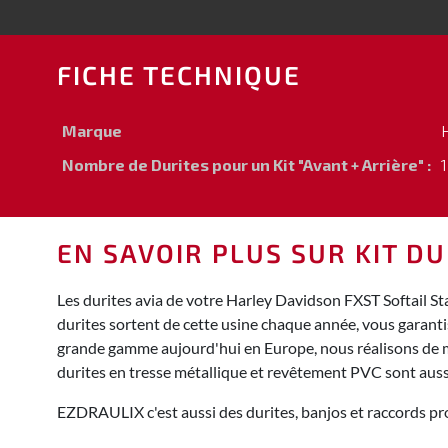
FICHE TECHNIQUE
Marque
Nombre de Durites pour un Kit "Avant + Arrière" :
1
EN SAVOIR PLUS SUR KIT D
Les durites avia de votre Harley Davidson FXST Softail S
durites sortent de cette usine chaque année, vous garanti
grande gamme aujourd'hui en Europe, nous réalisons de mul
durites en tresse métallique et revêtement PVC sont auss
EZDRAULIX c'est aussi des durites, banjos et raccords pro