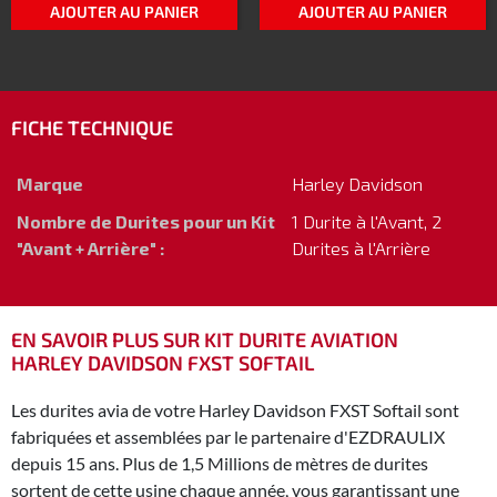
AJOUTER AU PANIER
AJOUTER AU PANIER
FICHE TECHNIQUE
Marque
Harley Davidson
Nombre de Durites pour un Kit
1 Durite à l'Avant, 2
"Avant + Arrière" :
Durites à l'Arrière
EN SAVOIR PLUS SUR KIT DURITE AVIATION
HARLEY DAVIDSON FXST SOFTAIL
Les durites avia de votre Harley Davidson FXST Softail sont
fabriquées et assemblées par le partenaire d'EZDRAULIX
depuis 15 ans. Plus de 1,5 Millions de mètres de durites
sortent de cette usine chaque année, vous garantissant une