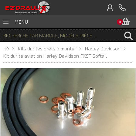
P
MENU
0
Kits durites prêts à monter
Harley Davidson
Kit durite aviation Harley Davidson FXST Softail