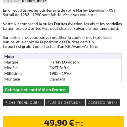
Référence :
RBKBFSHD077
En direct d'usine, les durites avia de votre Harley Davidson FXST
Softail de 1983 - 1990 sont fabriquées à vos couleurs !
Votre Kit comprend la ou
les Durites Aviation
,
les vis
et
les rondelles
.
Le nombre de Durites Avia peut changer suivant le montage choisi.
Sur cette fiche, vous pouvez modifier la couleur des flexibles et
banjos, et le choix de la position des Durites de frein.
Le port est
gratuit
pour l'achat d'un Kit Avant+Arrière.
Moto
Marque
Harley Davidson
Modèle
FXST Softail
Millésime
1983 - 1990
Montage
Standard
Fabriqué et contrôlé en France.
FICHE TECHNIQUE
PLUS DE DÉTAILS
ACCESSOIRES
49,90 €
TTC