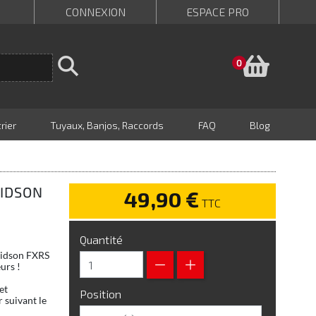
CONNEXION
ESPACE PRO
Panie
0
rier
Tuyaux, Banjos, Raccords
FAQ
Blog
VIDSON
49,90 €
TTC
Quantité
avidson FXRS
urs !
et
Position
 suivant le