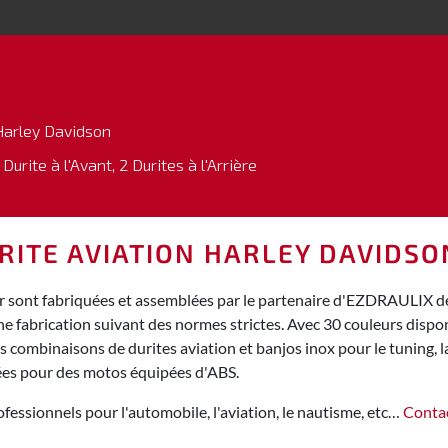
Harley Davidson
 Durite à l'Avant, 2 Durites à l'Arrière
URITE AVIATION HARLEY DAVIDS
 sont fabriquées et assemblées par le partenaire d'EZDRAULIX dep
ne fabrication suivant des normes strictes. Avec 30 couleurs dispo
combinaisons de durites aviation et banjos inox pour le tuning, la
sées pour des motos équipées d'ABS.
fessionnels pour l'automobile, l'aviation, le nautisme, etc…
Conta