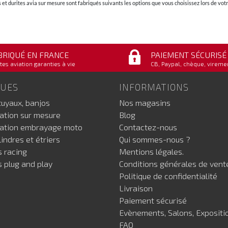
et durites avia sur mesure sont fabriqués suivants les options que vous choisissez lors de v
BRIQUÉ EN FRANCE
PAIEMENT SÉCURISÉ
tes aviation garanties à vie
CB, Paypal, chèque, vireme
GUES
INFORMATIONS
tuyaux, banjos
Nos magasins
iation sur mesure
Blog
iation embrayage moto
Contactez-nous
indres et étriers
Qui sommes-nous ?
s racing
Mentions légales.
s plug and play
Conditions générales de vent
Politique de confidentialité
Livraison
Paiement sécurisé
Evènements, Salons, Expositi
FAQ