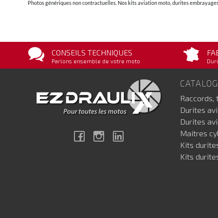
Photos génériques non contractuelles. Nos kits aviation moto, durites embrayages 
CONSEILS TECHNIQUES
FA
Parlons ensemble de votre moto
Duri
CATALO
Raccords, 
Durites av
Durites av
Maitres cyl
Facebook
Instagram
Linkedin
Kits durite
Kits durite