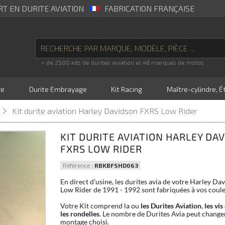
RT EN DURITE AVIATION
FABRICATION FRANÇAISE
+ de 2500 kits de durites aviation et 48 marques de motos
re
Durite Embrayage
Kit Racing
Maître-cylindre, Ét
Kit durite aviation Harley Davidson FXRS Low Rider
KIT DURITE AVIATION HARLEY DA
FXRS LOW RIDER
Référence :
RBKBFSHD063
En direct d'usine, les durites avia de votre Harley D
Low Rider de 1991 - 1992 sont fabriquées à vos coule
Votre Kit comprend la ou
les Durites Aviation
,
les vis
les rondelles
. Le nombre de Durites Avia peut changer
montage choisi.