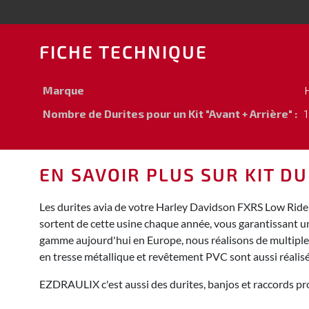
FICHE TECHNIQUE
Marque
Nombre de Durites pour un Kit "Avant + Arrière" :
1
EN SAVOIR PLUS SUR KIT D
Les durites avia de votre Harley Davidson FXRS Low Rider
sortent de cette usine chaque année, vous garantissant u
gamme aujourd'hui en Europe, nous réalisons de multiples 
en tresse métallique et revêtement PVC sont aussi réali
EZDRAULIX c'est aussi des durites, banjos et raccords pro