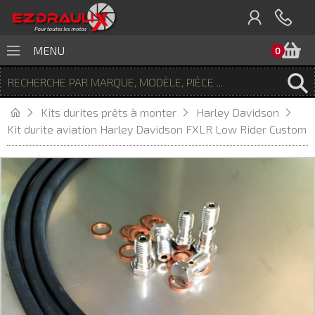
P
MENU
0
Kits durites prêts à monter
Harley Davidson
Kit durite aviation Harley Davidson FXLR Low Rider Custom