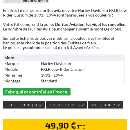
Référence :
RBKBFSHD059
En direct d'usine, les durites avia de votre Harley Davidson FXLR Low
Rider Custom de 1991 - 1994 sont fabriquées à vos couleurs !
Votre Kit comprend la ou
les Durites Aviation
,
les vis
et
les rondelles
.
Le nombre de Durites Avia peut changer suivant le montage choisi.
Sur cette fiche, vous pouvez modifier la couleur des flexibles et
banjos, et le choix de la position des Durites de frein.
Le port est
gratuit
pour l'achat d'un Kit Avant+Arrière.
Moto
Marque
Harley Davidson
Modèle
FXLR Low Rider Custom
Millésime
1991 - 1994
Montage
Standard
Fabriqué et contrôlé en France.
FICHE TECHNIQUE
PLUS DE DÉTAILS
ACCESSOIRES
49,90 €
TTC