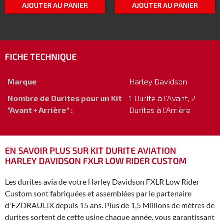
AJOUTER AU PANIER
AJOUTER AU PANIER
FICHE TECHNIQUE
Marque
Harley Davidson
Nombre de Durites pour un Kit
1 Durite à l'Avant, 2
"Avant + Arrière" :
Durites à l'Arrière
EN SAVOIR PLUS SUR KIT DURITE AVIATION
HARLEY DAVIDSON FXLR LOW RIDER CUSTOM
Les durites avia de votre Harley Davidson FXLR Low Rider
Custom sont fabriquées et assemblées par le partenaire
d'EZDRAULIX depuis 15 ans. Plus de 1,5 Millions de mètres de
durites sortent de cette usine chaque année, vous garantissant