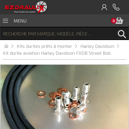
P
MENU
0
Kits durites prêts à monter
Harley Davidson
Kit durite aviation Harley Davidson FXDB Street Bob