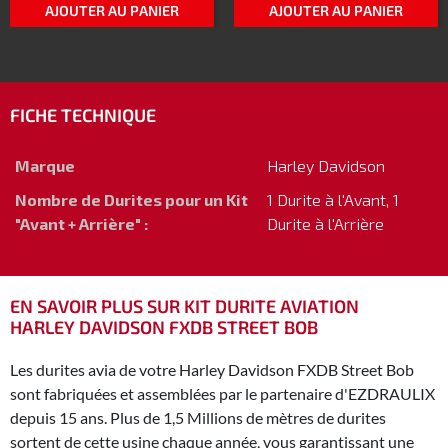
AJOUTER AU PANIER
AJOUTER AU PANIER
FICHE TECHNIQUE
Marque
Harley Davidson
Nombre de Durites pour un Kit
1 Durite à l'Avant, 1
"Avant + Arrière" :
Durite à l'Arrière
EN SAVOIR PLUS SUR KIT DURITE AVIATION
HARLEY DAVIDSON FXDB STREET BOB
Les durites avia de votre Harley Davidson FXDB Street Bob
sont fabriquées et assemblées par le partenaire d'EZDRAULIX
depuis 15 ans. Plus de 1,5 Millions de mètres de durites
sortent de cette usine chaque année, vous garantissant une