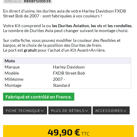
Référence :
RBKBFSHD039
En direct d'usine, les durites avia de votre Harley Davidson FXDB
Street Bob de 2007 - sont fabriquées à vos couleurs !
Votre Kit comprend la ou
les Durites Aviation
,
les vis
et
les rondelles
.
Le nombre de Durites Avia peut changer suivant le montage choisi.
Sur cette fiche, vous pouvez modifier la couleur des flexibles et
banjos, et le choix de la position des Durites de frein.
Le port est
gratuit
pour l'achat d'un Kit Avant+Arrière.
Moto
Marque
Harley Davidson
Modèle
FXDB Street Bob
Millésime
2007 -
Montage
Standard
Fabriqué et contrôlé en France.
FICHE TECHNIQUE
PLUS DE DÉTAILS
ACCESSOIRES
49,90 €
TTC