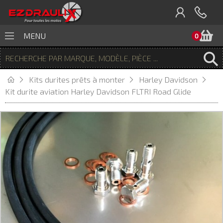
P
MENU
0
Kits durites prêts à monter
Harley Davidson
Kit durite aviation Harley Davidson FLTRI Road Glide