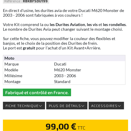
Référence :
RBKBFSDU199
En direct d'usine, les durites avia de votre Ducati M620 Monster de
2003 - 2006 sont fabriquées à vos couleurs !
Votre Kit comprend la ou
les Durites Aviation
,
les vis
et
les rondelles
.
Le nombre de Durites Avia peut changer suivant le montage choisi.
Sur cette fiche, vous pouvez modifier la couleur des flexibles et
banjos, et le choix de la position des Durites de frein.
Le port est
gratuit
pour l'achat d'un Kit Avant+Arrière.
Moto
Marque
Ducati
Modèle
M620 Monster
Millésime
2003 - 2006
Montage
Standard
Fabriqué et contrôlé en France.
FICHE TECHNIQUE
PLUS DE DÉTAILS
ACCESSOIRES
99,00 €
TTC