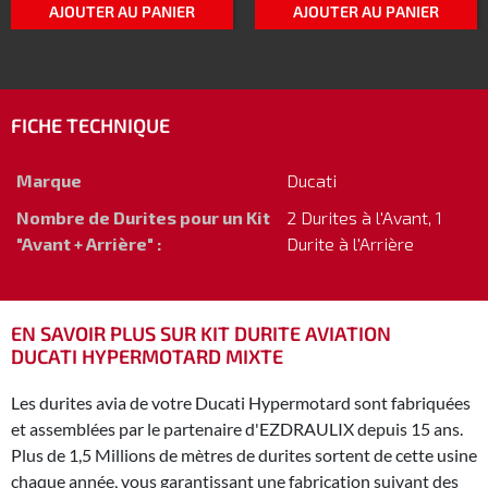
AJOUTER AU PANIER
AJOUTER AU PANIER
FICHE TECHNIQUE
Marque
Ducati
Nombre de Durites pour un Kit
2 Durites à l'Avant, 1
"Avant + Arrière" :
Durite à l'Arrière
EN SAVOIR PLUS SUR KIT DURITE AVIATION
DUCATI HYPERMOTARD MIXTE
Les durites avia de votre Ducati Hypermotard sont fabriquées
et assemblées par le partenaire d'EZDRAULIX depuis 15 ans.
Plus de 1,5 Millions de mètres de durites sortent de cette usine
chaque année, vous garantissant une fabrication suivant des