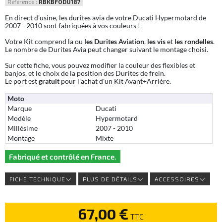
Référence :
RBKBFODU187
En direct d'usine, les durites avia de votre Ducati Hypermotard de
2007 - 2010 sont fabriquées à vos couleurs !
Votre Kit comprend la ou
les Durites Aviation
,
les vis
et
les rondelles
.
Le nombre de Durites Avia peut changer suivant le montage choisi.
Sur cette fiche, vous pouvez modifier la couleur des flexibles et
banjos, et le choix de la position des Durites de frein.
Le port est
gratuit
pour l'achat d'un Kit Avant+Arrière.
Moto
Marque
Ducati
Modèle
Hypermotard
Millésime
2007 - 2010
Montage
Mixte
Fabriqué et contrôlé en France.
FICHE TECHNIQUE
PLUS DE DÉTAILS
ACCESSOIRES
67,00 €
TTC