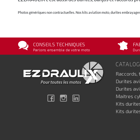
Photos génériques non contractuelles. Nos kits aviation moto, durites embrayages 
CONSEILS TECHNIQUES
FA
Parlons ensemble de votre moto
Duri
CATALO
Raccords, 
Durites av
Durites av
Maitres cyl
Facebook
Instagram
Linkedin
Kits durite
Kits durite