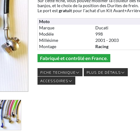
Sur cette fiche, vous pouvez modifier la couleur des fl
banjos, et le choix de la position des Durites de frein.
Le port est
gratuit
pour l'achat d'un Kit Avant+Arrièr
Moto
Marque
Ducati
Modèle
998
Millésime
2001 - 2003
Montage
Racing
Fabriqué et contrôlé en France.
FICHE TECHNIQUE
PLUS DE DÉTAILS
ACCESSOIRES