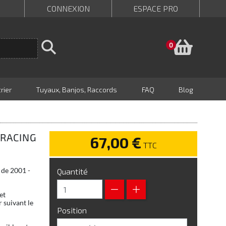
CONNEXION
ESPACE PRO
Panie
0
rier
Tuyaux, Banjos, Raccords
FAQ
Blog
 RACING
67,00 €
TTC
8 de 2001 -
Quantité
et
 suivant le
Position