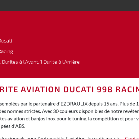
Ducati
Racing
 Durites à l'Avant, 1 Durite à l'Arrière
RITE AVIATION DUCATI 998 RACI
ssemblées par le partenaire d'EZDRAULIX depuis 15 ans. Plus de 1,
des normes strictes. Avec 30 couleurs disponibles de notre revêt
s aviation et banjos inox pour le tuning, la compétition et pour vo
ipées d'ABS.
fessionnels pour l'automobile, l'aviation, le nautisme, etc…
Conta