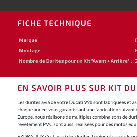
FICHE TECHNIQUE
Marque
Montage
Nombre de Durites pour un Kit "Avant + Arrière" :
2
EN SAVOIR PLUS SUR KIT DU
Les durites avia de votre Ducati 998 sont fabriquées et a
chaque année, vous garantissant une fabrication suivant 
Europe, nous réalisons de multiples combinaisons de durite
revêtement PVC sont aussi réalisées pour des motos équ
EZDRAULIX c'est aussi des durites, banjos et raccords pro