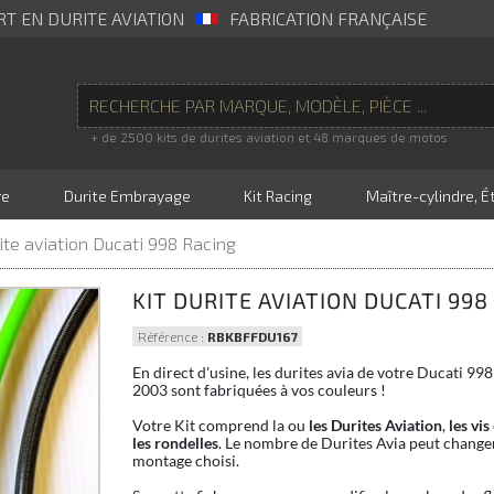
RT EN DURITE AVIATION
FABRICATION FRANÇAISE
+ de 2500 kits de durites aviation et 48 marques de motos
re
Durite Embrayage
Kit Racing
Maître-cylindre, Ét
rite aviation Ducati 998 Racing
KIT DURITE AVIATION DUCATI 998
Référence :
RBKBFFDU167
En direct d'usine, les durites avia de votre Ducati 99
2003 sont fabriquées à vos couleurs !
Votre Kit comprend la ou
les Durites Aviation
,
les vis
les rondelles
. Le nombre de Durites Avia peut changer
montage choisi.