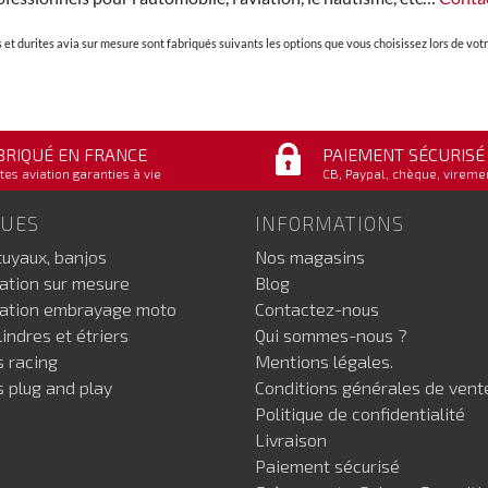
et durites avia sur mesure sont fabriqués suivants les options que vous choisissez lors de v
BRIQUÉ EN FRANCE
PAIEMENT SÉCURISÉ
tes aviation garanties à vie
CB, Paypal, chèque, vireme
GUES
INFORMATIONS
tuyaux, banjos
Nos magasins
iation sur mesure
Blog
iation embrayage moto
Contactez-nous
indres et étriers
Qui sommes-nous ?
s racing
Mentions légales.
s plug and play
Conditions générales de vent
Politique de confidentialité
Livraison
Paiement sécurisé