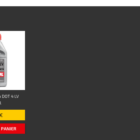
n DOT 4 LV
l
 €
 PANIER