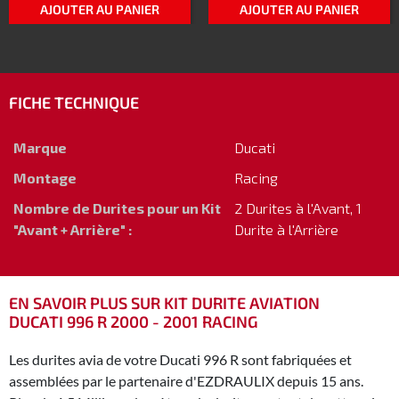
AJOUTER AU PANIER
AJOUTER AU PANIER
FICHE TECHNIQUE
Marque
Ducati
Montage
Racing
Nombre de Durites pour un Kit
2 Durites à l'Avant, 1
"Avant + Arrière" :
Durite à l'Arrière
EN SAVOIR PLUS SUR KIT DURITE AVIATION
DUCATI 996 R 2000 - 2001 RACING
Les durites avia de votre Ducati 996 R sont fabriquées et
assemblées par le partenaire d'EZDRAULIX depuis 15 ans.