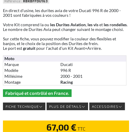
Référence :
RBKBFFDU163
En direct d'usine, les durites avia de votre Ducati 996 R de 2000 -
2001 sont fabriquées à vos couleurs !
Votre Kit comprend la ou
les Durites Aviation
,
les vis
et
les rondelles
.
Le nombre de Durites Avia peut changer suivant le montage choisi.
Sur cette fiche, vous pouvez modifier la couleur des flexibles et
banjos, et le choix de la position des Durites de frein.
Le port est
gratuit
pour l'achat d'un Kit Avant+Arrière.
Moto
Marque
Ducati
Modèle
996 R
Millésime
2000 - 2001
Montage
Racing
Fabriqué et contrôlé en France.
FICHE TECHNIQUE
PLUS DE DÉTAILS
ACCESSOIRES
67,00 €
TTC