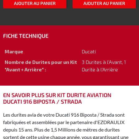
AJOUTER AU PANIER
AJOUTER AU PANIER
FICHE TECHNIQUE
Marque
Ducati
Nombre de Durites pour un Kit
3 Durites à l'Avant, 1
"Avant + Arrière" :
Durite à l'Arrière
EN SAVOIR PLUS SUR KIT DURITE AVIATION
DUCATI 916 BIPOSTA / STRADA
Les durites avia de votre Ducati 916 Biposta / Strada sont
fabriquées et assemblées par le partenaire d'EZDRAULIX
depuis 15 ans. Plus de 1,5 Millions de mètres de durites
sortent de cette usine chaque année, vous garantissant une