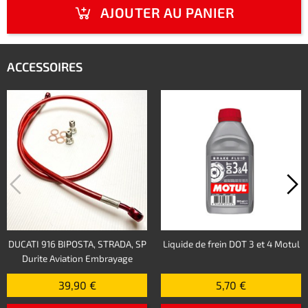
AJOUTER AU PANIER
ACCESSOIRES
DUCATI 916 BIPOSTA, STRADA, SP
Liquide de frein DOT 3 et 4 Motul
Durite Aviation Embrayage
39,90 €
5,70 €