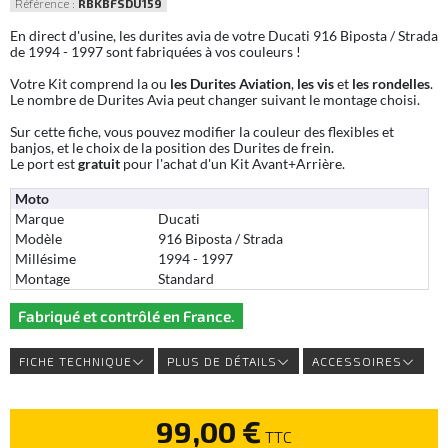
Référence :
RBKBFSDU159
En direct d'usine, les durites avia de votre Ducati 916 Biposta / Strada
de 1994 - 1997 sont fabriquées à vos couleurs !
Votre Kit comprend la ou
les Durites Aviation
,
les vis
et
les rondelles
.
Le nombre de Durites Avia peut changer suivant le montage choisi.
Sur cette fiche, vous pouvez modifier la couleur des flexibles et
banjos, et le choix de la position des Durites de frein.
Le port est
gratuit
pour l'achat d'un Kit Avant+Arrière.
Moto
Marque
Ducati
Modèle
916 Biposta / Strada
Millésime
1994 - 1997
Montage
Standard
Fabriqué et contrôlé en France.
FICHE TECHNIQUE
PLUS DE DÉTAILS
ACCESSOIRES
99,00 €
TTC