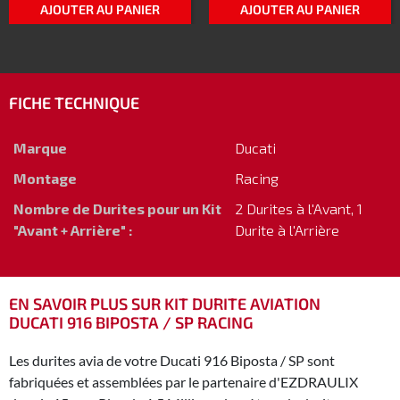
AJOUTER AU PANIER
AJOUTER AU PANIER
FICHE TECHNIQUE
Marque
Ducati
Montage
Racing
Nombre de Durites pour un Kit
2 Durites à l'Avant, 1
"Avant + Arrière" :
Durite à l'Arrière
EN SAVOIR PLUS SUR KIT DURITE AVIATION
DUCATI 916 BIPOSTA / SP RACING
Les durites avia de votre Ducati 916 Biposta / SP sont
fabriquées et assemblées par le partenaire d'EZDRAULIX