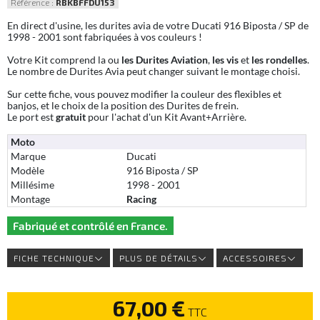
Référence :
RBKBFFDU153
En direct d'usine, les durites avia de votre Ducati 916 Biposta / SP de
1998 - 2001 sont fabriquées à vos couleurs !
Votre Kit comprend la ou
les Durites Aviation
,
les vis
et
les rondelles
.
Le nombre de Durites Avia peut changer suivant le montage choisi.
Sur cette fiche, vous pouvez modifier la couleur des flexibles et
banjos, et le choix de la position des Durites de frein.
Le port est
gratuit
pour l'achat d'un Kit Avant+Arrière.
Moto
Marque
Ducati
Modèle
916 Biposta / SP
Millésime
1998 - 2001
Montage
Racing
Fabriqué et contrôlé en France.
FICHE TECHNIQUE
PLUS DE DÉTAILS
ACCESSOIRES
67,00 €
TTC