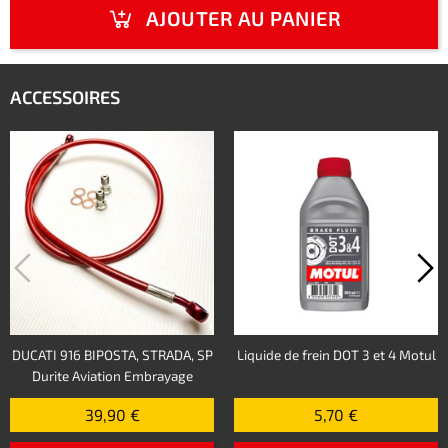
AJOUTER AU PANIER
ACCESSOIRES
DUCATI 916 BIPOSTA, STRADA, SP
Liquide de frein DOT 3 et 4 Motul
Durite Aviation Embrayage
39,90 €
5,70 €