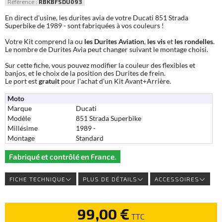
Référence :
RBKBFSDU093
En direct d'usine, les durites avia de votre Ducati 851 Strada
Superbike de 1989 - sont fabriquées à vos couleurs !
Votre Kit comprend la ou
les Durites Aviation
,
les vis
et
les rondelles
.
Le nombre de Durites Avia peut changer suivant le montage choisi.
Sur cette fiche, vous pouvez modifier la couleur des flexibles et
banjos, et le choix de la position des Durites de frein.
Le port est
gratuit
pour l'achat d'un Kit Avant+Arrière.
Moto
Marque
Ducati
Modèle
851 Strada Superbike
Millésime
1989 -
Montage
Standard
Fabriqué et contrôlé en France.
FICHE TECHNIQUE
PLUS DE DÉTAILS
ACCESSOIRES
99,00 €
TTC