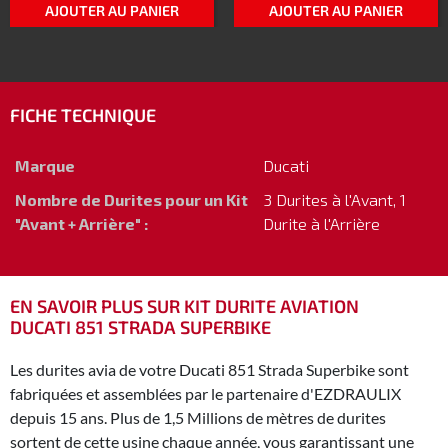
AJOUTER AU PANIER
AJOUTER AU PANIER
FICHE TECHNIQUE
Marque
Ducati
Nombre de Durites pour un Kit
3 Durites à l'Avant, 1
"Avant + Arrière" :
Durite à l'Arrière
EN SAVOIR PLUS SUR KIT DURITE AVIATION
DUCATI 851 STRADA SUPERBIKE
Les durites avia de votre Ducati 851 Strada Superbike sont
fabriquées et assemblées par le partenaire d'EZDRAULIX
depuis 15 ans. Plus de 1,5 Millions de mètres de durites
sortent de cette usine chaque année, vous garantissant une