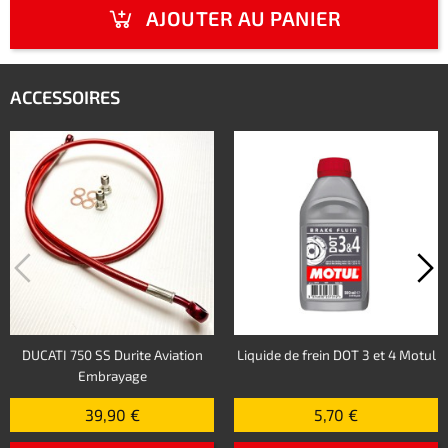
AJOUTER AU PANIER
ACCESSOIRES
DUCATI 750 SS Durite Aviation
Liquide de frein DOT 3 et 4 Motul
Embrayage
39,90 €
5,70 €