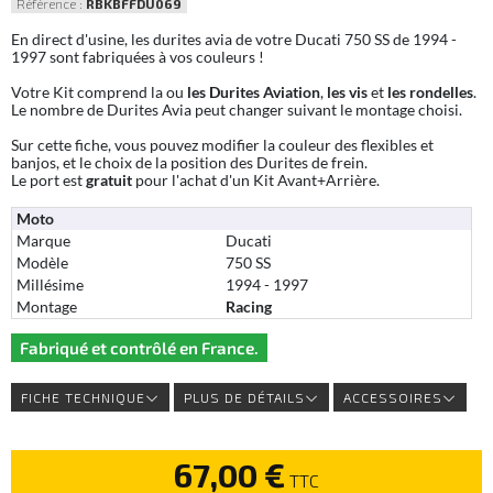
Référence :
RBKBFFDU069
En direct d'usine, les durites avia de votre Ducati 750 SS de 1994 -
1997 sont fabriquées à vos couleurs !
Votre Kit comprend la ou
les Durites Aviation
,
les vis
et
les rondelles
.
Le nombre de Durites Avia peut changer suivant le montage choisi.
Sur cette fiche, vous pouvez modifier la couleur des flexibles et
banjos, et le choix de la position des Durites de frein.
Le port est
gratuit
pour l'achat d'un Kit Avant+Arrière.
Moto
Marque
Ducati
Modèle
750 SS
Millésime
1994 - 1997
Montage
Racing
Fabriqué et contrôlé en France.
FICHE TECHNIQUE
PLUS DE DÉTAILS
ACCESSOIRES
67,00 €
TTC