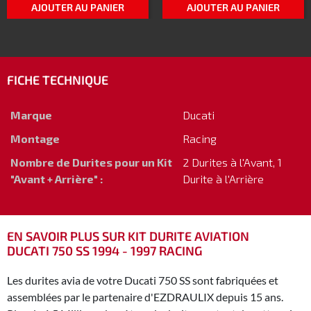
AJOUTER AU PANIER
AJOUTER AU PANIER
FICHE TECHNIQUE
Marque
Ducati
Montage
Racing
Nombre de Durites pour un Kit
2 Durites à l'Avant, 1
"Avant + Arrière" :
Durite à l'Arrière
EN SAVOIR PLUS SUR KIT DURITE AVIATION
DUCATI 750 SS 1994 - 1997 RACING
Les durites avia de votre Ducati 750 SS sont fabriquées et
assemblées par le partenaire d'EZDRAULIX depuis 15 ans.