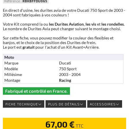
Référence :
RBKBFFDU065
En direct d'usine, les durites avia de votre Ducati 750 Sport de 2003 -
2004 sont fabriquées à vos couleurs !
Votre Kit comprend la ou
les Durites Aviation
,
les vis
et
les rondelles
.
Le nombre de Durites Avia peut changer suivant le montage choisi.
Sur cette fiche, vous pouvez modifier la couleur des flexibles et
banjos, et le choix de la position des Durites de frein.
Le port est
gratuit
pour l'achat d'un Kit Avant+Arrière.
Moto
Marque
Ducati
Modèle
750 Sport
Millésime
2003 - 2004
Montage
Racing
Fabriqué et contrôlé en France.
FICHE TECHNIQUE
PLUS DE DÉTAILS
ACCESSOIRES
67,00 €
TTC