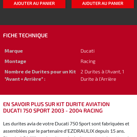
AJOUTER AU PANIER
AJOUTER AU PANIER
FICHE TECHNIQUE
Marque
Ducati
Montage
Racing
Nombre de Durites pour un Kit
2 Durites à l'Avant, 1
"Avant + Arrière" :
Durite à l'Arrière
EN SAVOIR PLUS SUR KIT DURITE AVIATION
DUCATI 750 SPORT 2003 - 2004 RACING
Les durites avia de votre Ducati 750 Sport sont fabriquées et
assemblées par le partenaire d'EZDRAULIX depuis 15 ans.