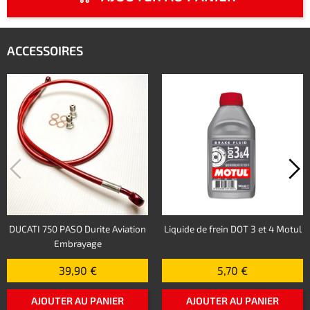
ACCESSOIRES
DUCATI 750 PASO Durite Aviation
Liquide de frein DOT 3 et 4 Motul
Embrayage
39,90 €
5,70 €
AJOUTER AU PANIER
AJOUTER AU PANIER