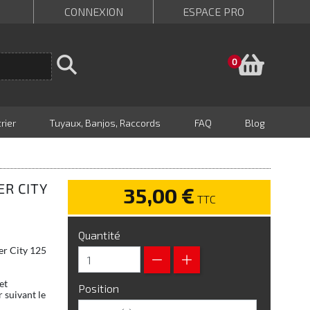
CONNEXION
ESPACE PRO
Panie
0
rier
Tuyaux, Banjos, Raccords
FAQ
Blog
ER CITY
35,00 €
TTC
Quantité
per City 125
et
Position
 suivant le