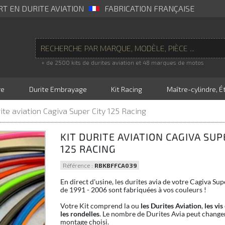
RT EN DURITE AVIATION
FABRICATION FRANÇAISE
+ de 2500 kits de durites aviation et 48 marques de motos
re
Durite Embrayage
Kit Racing
Maître-cylindre, Ét
rite aviation Cagiva Super City 125 Racing
KIT DURITE AVIATION CAGIVA SUP
125 RACING
Référence :
RBKBFFCA039
En direct d'usine, les durites avia de votre Cagiva Su
de 1991 - 2006 sont fabriquées à vos couleurs !
Votre Kit comprend la ou
les Durites Aviation
,
les vis
les rondelles
. Le nombre de Durites Avia peut changer
montage choisi.