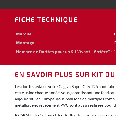
FICHE TECHNIQUE
Marque
Montage
Nombre de Durites pour un Kit "Avant + Arrière" :
1
EN SAVOIR PLUS SUR KIT DU
Les durites avia de votre Cagiva Super City 125 sont fab
cette usine chaque année, vous garantissant une fabricat
aujourd'hui en Europe, nous réalisons de multiples combina
métallique et revêtement PVC sont aussi réalisées pour 
EZDRAULIX c'est aussi des durites, banjos et raccords pro