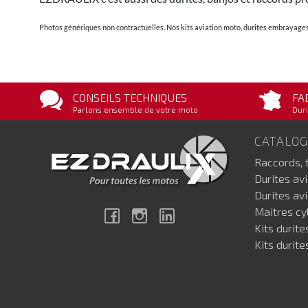
Photos génériques non contractuelles. Nos kits aviation moto, durites embrayages 
CONSEILS TECHNIQUES
FA
Parlons ensemble de votre moto
Duri
CATALO
Raccords, 
Durites av
Durites av
Maitres cyl
Facebook
Instagram
Linkedin
Kits durite
Kits durite