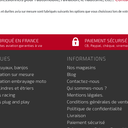
et durites avia sur mesure sont fabriqués suivants les options que vous choisissez lors de v
BRIQUÉ EN FRANCE
PAIEMENT SÉCURISÉ
tes aviation garanties à vie
CB, Paypal, chèque, vireme
GUES
INFORMATIONS
tuyaux, banjos
Nos magasins
iation sur mesure
Blog
iation embrayage moto
Contactez-nous
indres et étriers
Qui sommes-nous ?
s racing
Mentions légales.
s plug and play
Conditions générales de vent
Politique de confidentialité
Livraison
Paiement sécurisé