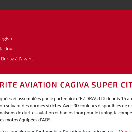
Cagiva
Racing
 Durite à l'avant
RITE AVIATION CAGIVA SUPER CI
riquées et assemblées par le partenaire d'EZDRAULIX depuis 15 ans.
ion suivant des normes strictes. Avec 30 couleurs disponibles de
isons de durites aviation et banjos inox pour le tuning, la compéti
des motos équipées d'ABS.
fessionnels pour l'automobile, l'aviation, le nautisme, etc…
Conta