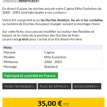
Référence :
RBKBFSCA027
En direct d'usine, les durites avia de votre Cagiva Mito Evolution de
2000 - 2001 sont fabriquées à vos couleurs !
Votre Kit comprend la ou
les Durites Aviation
,
les vis
et
les rondelles
.
Le nombre de Durites Avia peut changer suivant le montage choisi.
Sur cette fiche, vous pouvez modifier la couleur des flexibles et
banjos, et le choix de la position des Durites de frein.
Le port est
gratuit
pour l'achat d'un Kit Avant+Arrière.
Moto
Marque
Cagiva
Modèle
Mito Evolution
Millésime
2000 - 2001
Montage
Standard
Fabriqué et contrôlé en France.
FICHE TECHNIQUE
PLUS DE DÉTAILS
ACCESSOIRES
35,00 €
TTC