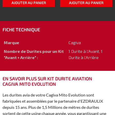
AJOUTER AU PANIER
AJOUTER AU PANIER
FICHE TECHNIQUE
Marque
Cagiva
Nombre de Durites pour un Kit
1 Durite à l'Avant, 1
"Avant + Arrière" :
Durite à l'Arrière
EN SAVOIR PLUS SUR KIT DURITE AVIATION
CAGIVA MITO EVOLUTION
Les durites avia de votre Cagiva Mito Evolution sont
fabriquées et assemblées par le partenaire d'EZDRAULIX
depuis 15 ans. Plus de 1,5 Millions de mètres de durites
sortent de cette usine chaque année, vous garantissant une