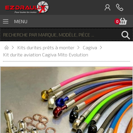
P
MENU
0
Kits durites prêts à monter
Cagiva
Kit durite aviation Cagiva Mito Evolution