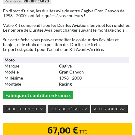
Référence :
RBKBFFCA023
En direct d'usine, les durites avia de votre Cagiva Gran Canyon de
1998 - 2000 sont fabriquées à vos couleurs !
Votre Kit comprend la ou
les Durites Aviation
,
les vis
et
les rondelles
.
Le nombre de Durites Avia peut changer suivant le montage choisi.
Sur cette fiche, vous pouvez modifier la couleur des flexibles et
banjos, et le choix de la position des Durites de frein.
Le port est
gratuit
pour l'achat d'un Kit Avant+Arrière.
Moto
Marque
Cagiva
Modèle
Gran Canyon
Millésime
1998 - 2000
Montage
Racing
Fabriqué et contrôlé en France.
FICHE TECHNIQUE
PLUS DE DÉTAILS
ACCESSOIRES
67,00 €
TTC