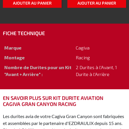
AJOUTER AU PANIER
AJOUTER AU PANIER
FICHE TECHNIQUE
Marque
Cagiva
Montage
Racing
Nombre de Durites pour un Kit
2 Durites à l'Avant, 1
"Avant + Arrière" :
Durite à l'Arrière
EN SAVOIR PLUS SUR KIT DURITE AVIATION
CAGIVA GRAN CANYON RACING
Les durites avia de votre Cagiva Gran Canyon sont fabriquées
et assemblées par le partenaire d'EZDRAULIX depuis 15 ans.