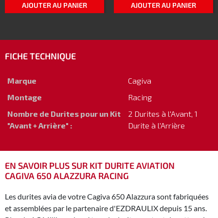
AJOUTER AU PANIER
AJOUTER AU PANIER
FICHE TECHNIQUE
Marque
Cagiva
Montage
Racing
Nombre de Durites pour un Kit
2 Durites à l'Avant, 1
"Avant + Arrière" :
Durite à l'Arrière
EN SAVOIR PLUS SUR KIT DURITE AVIATION
CAGIVA 650 ALAZZURA RACING
Les durites avia de votre Cagiva 650 Alazzura sont fabriquées
et assemblées par le partenaire d'EZDRAULIX depuis 15 ans.