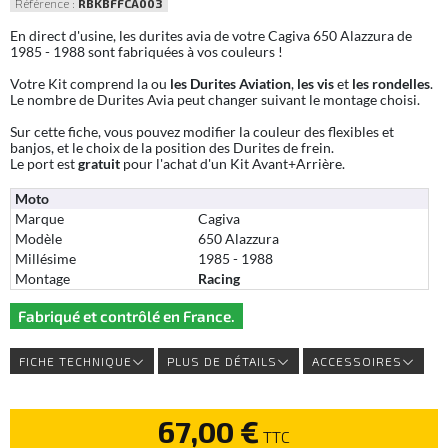
Référence :
RBKBFFCA003
En direct d'usine, les durites avia de votre Cagiva 650 Alazzura de
1985 - 1988 sont fabriquées à vos couleurs !
Votre Kit comprend la ou
les Durites Aviation
,
les vis
et
les rondelles
.
Le nombre de Durites Avia peut changer suivant le montage choisi.
Sur cette fiche, vous pouvez modifier la couleur des flexibles et
banjos, et le choix de la position des Durites de frein.
Le port est
gratuit
pour l'achat d'un Kit Avant+Arrière.
Moto
Marque
Cagiva
Modèle
650 Alazzura
Millésime
1985 - 1988
Montage
Racing
Fabriqué et contrôlé en France.
FICHE TECHNIQUE
PLUS DE DÉTAILS
ACCESSOIRES
67,00 €
TTC