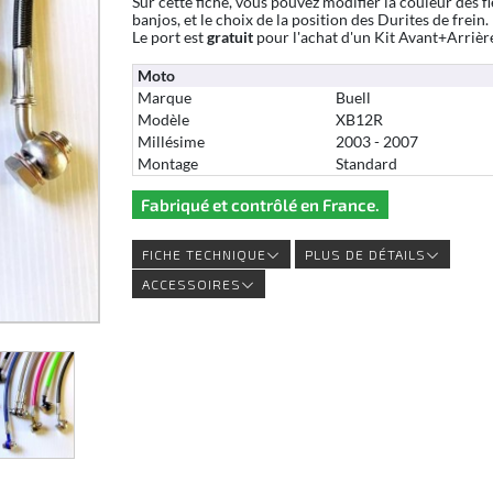
Sur cette fiche, vous pouvez modifier la couleur des fl
banjos, et le choix de la position des Durites de frein.
Le port est
gratuit
pour l'achat d'un Kit Avant+Arrièr
Moto
Marque
Buell
Modèle
XB12R
Millésime
2003 - 2007
Montage
Standard
Fabriqué et contrôlé en France.
FICHE TECHNIQUE
PLUS DE DÉTAILS
ACCESSOIRES