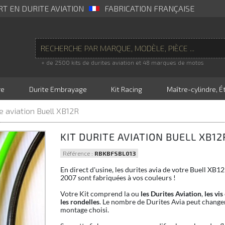
RT EN DURITE AVIATION
FABRICATION FRANÇAISE
+ de 2500 kits de durites aviation et 48 marques de motos
re
Durite Embrayage
Kit Racing
Maître-cylindre, Ét
te aviation Buell XB12R
KIT DURITE AVIATION BUELL XB12
Référence :
RBKBFSBL013
En direct d'usine, les durites avia de votre Buell XB1
2007 sont fabriquées à vos couleurs !
Votre Kit comprend la ou
les Durites Aviation
,
les vis
les rondelles
. Le nombre de Durites Avia peut changer
montage choisi.