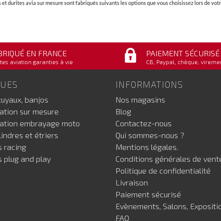
et durites avia sur mesure sont fabriqués suivants les options que vous choisissez lors de v
BRIQUÉ EN FRANCE
PAIEMENT SÉCURISÉ
tes aviation garanties à vie
CB, Paypal, chèque, vireme
GUES
INFORMATIONS
tuyaux, banjos
Nos magasins
iation sur mesure
Blog
iation embrayage moto
Contactez-nous
indres et étriers
Qui sommes-nous ?
s racing
Mentions légales.
s plug and play
Conditions générales de vent
Politique de confidentialité
Livraison
Paiement sécurisé
Evènements, Salons, Expositi
FAQ