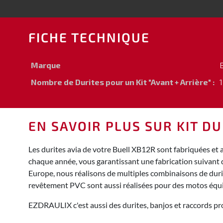
FICHE TECHNIQUE
Marque
B
Nombre de Durites pour un Kit "Avant + Arrière" :
1
EN SAVOIR PLUS SUR KIT DU
Les durites avia de votre Buell XB12R sont fabriquées et 
chaque année, vous garantissant une fabrication suivant 
Europe, nous réalisons de multiples combinaisons de durite
revêtement PVC sont aussi réalisées pour des motos équ
EZDRAULIX c'est aussi des durites, banjos et raccords pro