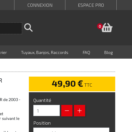
CONNEXION
ESPACE PRO
Panie
0
rier
Tuyaux, Banjos, Raccords
FAQ
Blog
R
49,90 €
TTC
2R de 2003 -
Quantité
et
 suivant le
Position