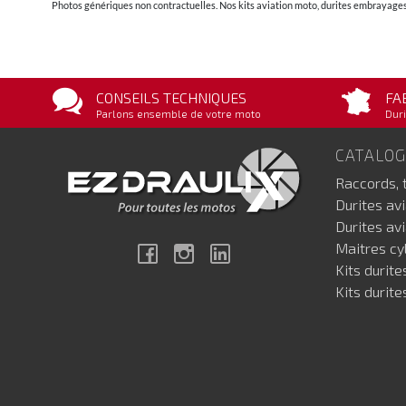
Photos génériques non contractuelles. Nos kits aviation moto, durites embrayages 
CONSEILS TECHNIQUES
FA
Parlons ensemble de votre moto
Duri
CATALO
Raccords, 
Durites av
Durites av
Maitres cyl
Facebook
Instagram
Linkedin
Kits durite
Kits durite