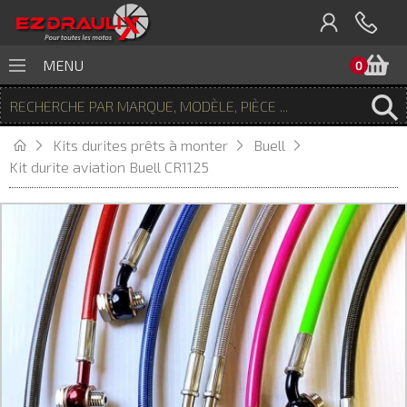
P
MENU
0
Kits durites prêts à monter
Buell
Kit durite aviation Buell CR1125