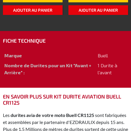
AJOUTER AU PANIER
AJOUTER AU PANIER
FICHE TECHNIQUE
Marque
Buell
Nombre de Durites pour un Kit "Avant +
1 Durite à
Arrière" :
l'avant
EN SAVOIR PLUS SUR KIT DURITE AVIATION BUELL
CR1125
Les
durites avia de votre moto Buell CR1125
sont fabriquées
et assemblées par le partenaire d'EZDRAULIX depuis 15 ans.
Plus de 1,5 Millions de mètres de durites sortent de cette usine