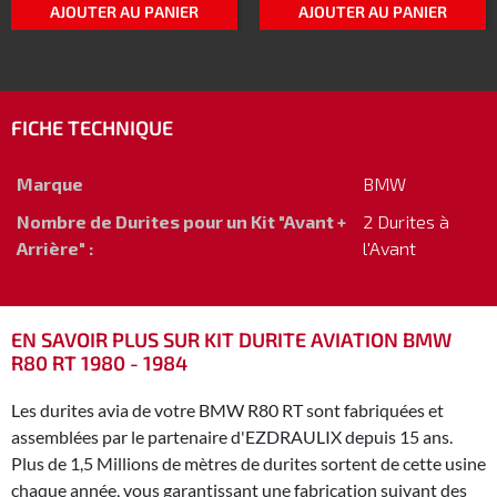
AJOUTER AU PANIER
AJOUTER AU PANIER
FICHE TECHNIQUE
Marque
BMW
Nombre de Durites pour un Kit "Avant +
2 Durites à
Arrière" :
l'Avant
EN SAVOIR PLUS SUR KIT DURITE AVIATION BMW
R80 RT 1980 - 1984
Les durites avia de votre BMW R80 RT sont fabriquées et
assemblées par le partenaire d'EZDRAULIX depuis 15 ans.
Plus de 1,5 Millions de mètres de durites sortent de cette usine
chaque année, vous garantissant une fabrication suivant des