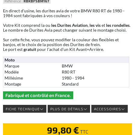
Référence :
RBKBFSBM167
En direct d'usine, les durites avia de votre BMW R80 RT de 1980 -
1984 sont fabriquées à vos couleurs !
Votre Kit comprend la ou
les Durites Aviation
,
les vis
et
les rondelles
.
Le nombre de Durites Avia peut changer suivant le montage choisi.
Sur cette fiche, vous pouvez modifier la couleur des flexibles et
banjos, et le choix de la position des Durites de frein.
Le port est
gratuit
pour l'achat d'un Kit Avant+Arrière.
Moto
Marque
BMW
Modèle
R80 RT
Millésime
1980 - 1984
Montage
Standard
Fabriqué et contrôlé en France.
FICHE TECHNIQUE
PLUS DE DÉTAILS
ACCESSOIRES
99,80 €
TTC