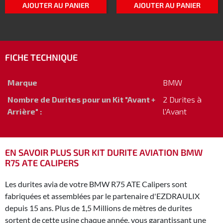
AJOUTER AU PANIER
AJOUTER AU PANIER
FICHE TECHNIQUE
Marque
BMW
Nombre de Durites pour un Kit "Avant +
2 Durites à
Arrière" :
l'Avant
EN SAVOIR PLUS SUR KIT DURITE AVIATION BMW
R75 ATE CALIPERS
Les durites avia de votre BMW R75 ATE Calipers sont
fabriquées et assemblées par le partenaire d'EZDRAULIX
depuis 15 ans. Plus de 1,5 Millions de mètres de durites
sortent de cette usine chaque année, vous garantissant une