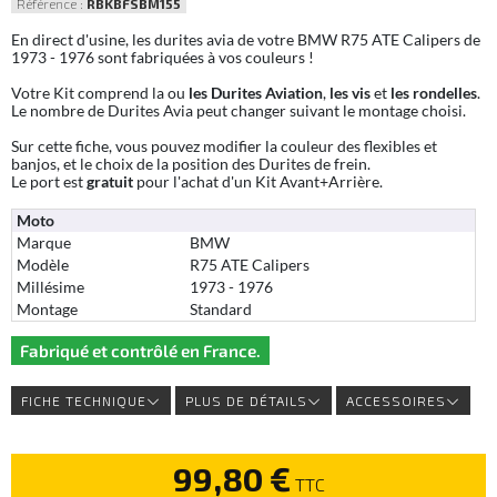
Référence :
RBKBFSBM155
En direct d'usine, les durites avia de votre BMW R75 ATE Calipers de
1973 - 1976 sont fabriquées à vos couleurs !
Votre Kit comprend la ou
les Durites Aviation
,
les vis
et
les rondelles
.
Le nombre de Durites Avia peut changer suivant le montage choisi.
Sur cette fiche, vous pouvez modifier la couleur des flexibles et
banjos, et le choix de la position des Durites de frein.
Le port est
gratuit
pour l'achat d'un Kit Avant+Arrière.
Moto
Marque
BMW
Modèle
R75 ATE Calipers
Millésime
1973 - 1976
Montage
Standard
Fabriqué et contrôlé en France.
FICHE TECHNIQUE
PLUS DE DÉTAILS
ACCESSOIRES
99,80 €
TTC