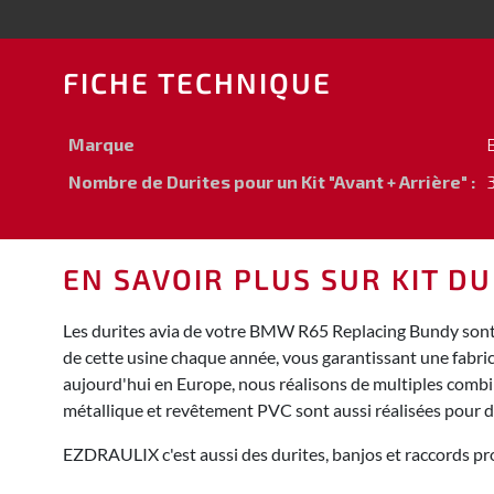
FICHE TECHNIQUE
Marque
Nombre de Durites pour un Kit "Avant + Arrière" :
3
EN SAVOIR PLUS SUR KIT DU
Les durites avia de votre BMW R65 Replacing Bundy sont 
de cette usine chaque année, vous garantissant une fabri
aujourd'hui en Europe, nous réalisons de multiples combina
métallique et revêtement PVC sont aussi réalisées pour 
EZDRAULIX c'est aussi des durites, banjos et raccords pro