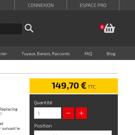
CONNEXION
ESPACE PRO
Panie
0
rier
Tuyaux, Banjos, Raccords
FAQ
Blog
149,70 €
TTC
Quantité
 Replacing
!
et
Position
 suivant le