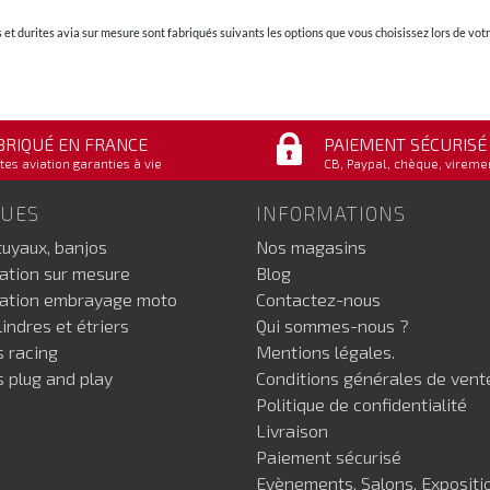
et durites avia sur mesure sont fabriqués suivants les options que vous choisissez lors de v
BRIQUÉ EN FRANCE
PAIEMENT SÉCURISÉ
tes aviation garanties à vie
CB, Paypal, chèque, vireme
GUES
INFORMATIONS
tuyaux, banjos
Nos magasins
iation sur mesure
Blog
iation embrayage moto
Contactez-nous
indres et étriers
Qui sommes-nous ?
s racing
Mentions légales.
s plug and play
Conditions générales de vent
Politique de confidentialité
Livraison
Paiement sécurisé
Evènements, Salons, Expositi