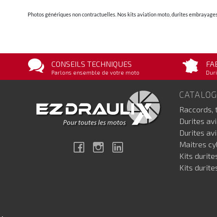
Photos génériques non contractuelles. Nos kits aviation moto, durites embrayages 
CONSEILS TECHNIQUES
FA
Parlons ensemble de votre moto
Duri
CATALO
Raccords, 
Durites av
Durites av
Maitres cyl
Facebook
Instagram
Linkedin
Kits durite
Kits durite