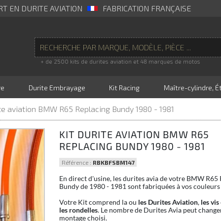
RT EN DURITE AVIATION
FABRICATION FRANÇAISE
+ de 2500 kits de durites aviation et 48 marques de motos
re
Durite Embrayage
Kit Racing
Maître-cylindre, Ét
ite aviation BMW R65 Replacing Bundy 1980 - 1981
KIT DURITE AVIATION BMW R65
REPLACING BUNDY 1980 - 1981
Référence :
RBKBFSBM147
En direct d'usine, les durites avia de votre BMW R65
Bundy de 1980 - 1981 sont fabriquées à vos couleurs 
Votre Kit comprend la ou
les Durites Aviation
,
les vis
les rondelles
. Le nombre de Durites Avia peut changer
montage choisi.