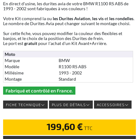
En direct d'usine, les durites avia de votre BMW R1100 RS ABS de
1993 - 2002 sont fabriquées à vos couleurs !
Votre Kit comprend la ou
les Durites Aviation
,
les vis
et
les rondelles
.
Le nombre de Durites Avia peut changer suivant le montage choisi.
Sur cette fiche, vous pouvez modifier la couleur des flexibles et
banjos, et le choix de la position des Durites de frein.
Le port est
gratuit
pour l'achat d'un Kit Avant+Arrière.
Moto
Marque
BMW
Modèle
R1100 RS ABS
Millésime
1993 - 2002
Montage
Standard
Fabriqué et contrôlé en France.
FICHE TECHNIQUE
PLUS DE DÉTAILS
ACCESSOIRES
199,60 €
TTC