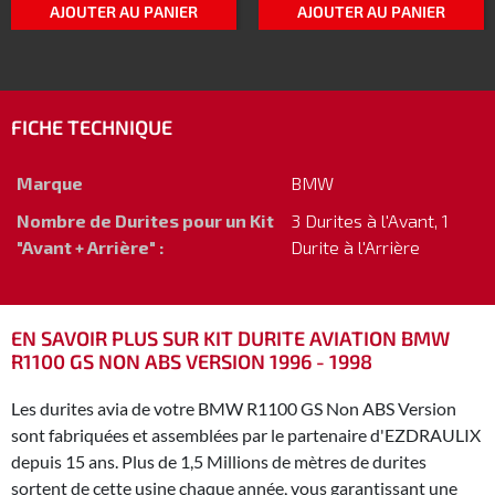
AJOUTER AU PANIER
AJOUTER AU PANIER
FICHE TECHNIQUE
Marque
BMW
Nombre de Durites pour un Kit
3 Durites à l'Avant, 1
"Avant + Arrière" :
Durite à l'Arrière
EN SAVOIR PLUS SUR KIT DURITE AVIATION BMW
R1100 GS NON ABS VERSION 1996 - 1998
Les durites avia de votre BMW R1100 GS Non ABS Version
sont fabriquées et assemblées par le partenaire d'EZDRAULIX
depuis 15 ans. Plus de 1,5 Millions de mètres de durites
sortent de cette usine chaque année, vous garantissant une