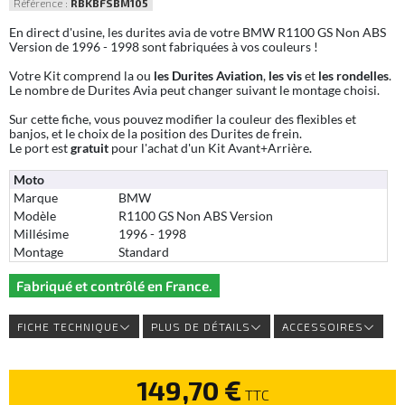
Référence :
RBKBFSBM105
En direct d'usine, les durites avia de votre BMW R1100 GS Non ABS
Version de 1996 - 1998 sont fabriquées à vos couleurs !
Votre Kit comprend la ou
les Durites Aviation
,
les vis
et
les rondelles
.
Le nombre de Durites Avia peut changer suivant le montage choisi.
Sur cette fiche, vous pouvez modifier la couleur des flexibles et
banjos, et le choix de la position des Durites de frein.
Le port est
gratuit
pour l'achat d'un Kit Avant+Arrière.
Moto
Marque
BMW
Modèle
R1100 GS Non ABS Version
Millésime
1996 - 1998
Montage
Standard
Fabriqué et contrôlé en France.
FICHE TECHNIQUE
PLUS DE DÉTAILS
ACCESSOIRES
149,70 €
TTC