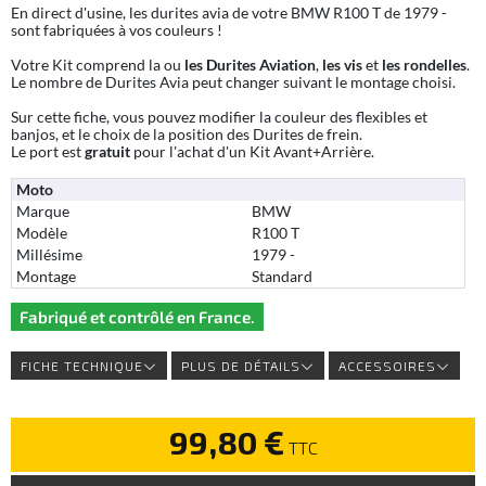
En direct d'usine, les durites avia de votre BMW R100 T de 1979 -
sont fabriquées à vos couleurs !
Votre Kit comprend la ou
les Durites Aviation
,
les vis
et
les rondelles
.
Le nombre de Durites Avia peut changer suivant le montage choisi.
Sur cette fiche, vous pouvez modifier la couleur des flexibles et
banjos, et le choix de la position des Durites de frein.
Le port est
gratuit
pour l'achat d'un Kit Avant+Arrière.
Moto
Marque
BMW
Modèle
R100 T
Millésime
1979 -
Montage
Standard
Fabriqué et contrôlé en France.
FICHE TECHNIQUE
PLUS DE DÉTAILS
ACCESSOIRES
99,80 €
TTC