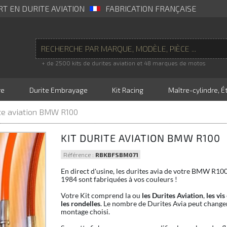
RT EN DURITE AVIATION
FABRICATION FRANÇAISE
+ de 2500 kits de durites aviation et 48 marques de motos
re
Durite Embrayage
Kit Racing
Maître-cylindre, Ét
ite aviation BMW R100
KIT DURITE AVIATION BMW R100
Référence :
RBKBFSBM071
En direct d'usine, les durites avia de votre BMW R10
1984 sont fabriquées à vos couleurs !
Votre Kit comprend la ou
les Durites Aviation
,
les vis
les rondelles
. Le nombre de Durites Avia peut changer
montage choisi.