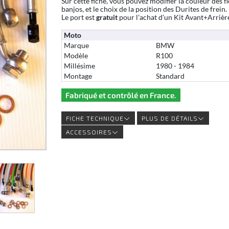
Sur cette fiche, vous pouvez modifier la couleur des fl
banjos, et le choix de la position des Durites de frein.
Le port est
gratuit
pour l'achat d'un Kit Avant+Arrièr
Moto
Marque
BMW
Modèle
R100
Millésime
1980 - 1984
Montage
Standard
Fabriqué et contrôlé en France.
FICHE TECHNIQUE
PLUS DE DÉTAILS
ACCESSOIRES