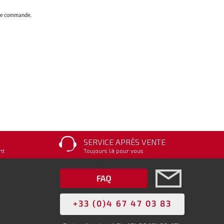
otre commande.
SERVICE APRÈS VENTE
nt
Toujours là pour vous
FAQ
+33 (0)4 67 47 03 83