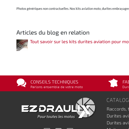
Photos génériques non contractuelles. Nos kits aviation moto, durites embrayages 
Articles du blog en relation
Tout savoir sur les kits durites aviation pour mo
CONSEILS TECHNIQUES
FA
Parlons ensemble de votre moto
Duri
CATALO
Raccords, 
Durites av
Durites av