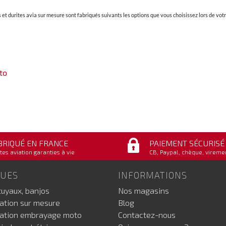
et durites avia sur mesure sont fabriqués suivants les options que vous choisissez lors de v
to
BRIQUÉ EN FRANCE
PAIEMENT SÉCURISÉ
tes aviation garanties à vie
CB, Paypal, chèque, vireme
GUES
INFORMATIONS
tuyaux, banjos
Nos magasins
iation sur mesure
Blog
iation embrayage moto
Contactez-nous