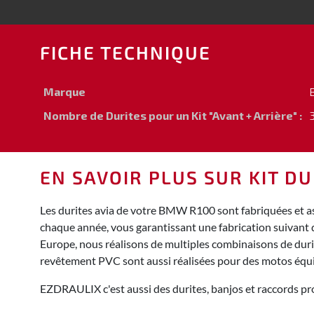
FICHE TECHNIQUE
Marque
Nombre de Durites pour un Kit "Avant + Arrière" :
3
EN SAVOIR PLUS SUR KIT D
Les durites avia de votre BMW R100 sont fabriquées et as
chaque année, vous garantissant une fabrication suivant 
Europe, nous réalisons de multiples combinaisons de durite
revêtement PVC sont aussi réalisées pour des motos équ
EZDRAULIX c'est aussi des durites, banjos et raccords pro