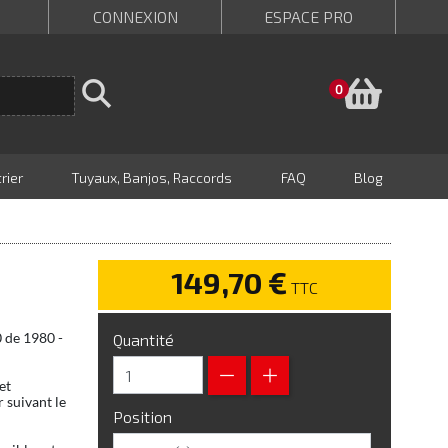
CONNEXION
ESPACE PRO
Panie
0
rier
Tuyaux, Banjos, Raccords
FAQ
Blog
149,70 €
TTC
0 de 1980 -
Quantité
et
 suivant le
Position