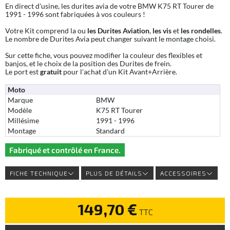
En direct d'usine, les durites avia de votre BMW K75 RT Tourer de
1991 - 1996 sont fabriquées à vos couleurs !
Votre Kit comprend la ou
les Durites Aviation
,
les vis
et
les rondelles
.
Le nombre de Durites Avia peut changer suivant le montage choisi.
Sur cette fiche, vous pouvez modifier la couleur des flexibles et
banjos, et le choix de la position des Durites de frein.
Le port est
gratuit
pour l'achat d'un Kit Avant+Arrière.
Moto
Marque
BMW
Modèle
K75 RT Tourer
Millésime
1991 - 1996
Montage
Standard
Fabriqué et contrôlé en France.
FICHE TECHNIQUE
PLUS DE DÉTAILS
ACCESSOIRES
149,70 €
TTC