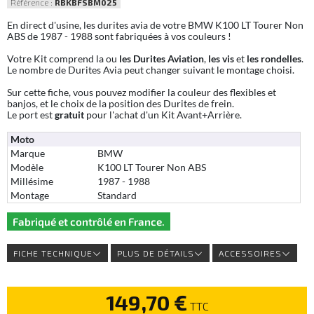
Référence :
RBKBFSBM025
En direct d'usine, les durites avia de votre BMW K100 LT Tourer Non
ABS de 1987 - 1988 sont fabriquées à vos couleurs !
Votre Kit comprend la ou
les Durites Aviation
,
les vis
et
les rondelles
.
Le nombre de Durites Avia peut changer suivant le montage choisi.
Sur cette fiche, vous pouvez modifier la couleur des flexibles et
banjos, et le choix de la position des Durites de frein.
Le port est
gratuit
pour l'achat d'un Kit Avant+Arrière.
Moto
Marque
BMW
Modèle
K100 LT Tourer Non ABS
Millésime
1987 - 1988
Montage
Standard
Fabriqué et contrôlé en France.
FICHE TECHNIQUE
PLUS DE DÉTAILS
ACCESSOIRES
149,70 €
TTC