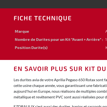
FICHE TECHNIQUE
Marque
A
Nombre de Durites pour un Kit "Avant + Arrière" :
1
Position Durite(s)
EN SAVOIR PLUS SUR KIT DU
Les durites avia de votre Aprilia Pegaso 650 Rotax sont 
cette usine chaque année, vous garantissant une fabricat
aujourd'hui en Europe, nous réalisons de multiples combina
métallique et revêtement PVC sont aussi réalisées pour 
EZDRAULIX c'est aussi des durites, banjos et raccords pro