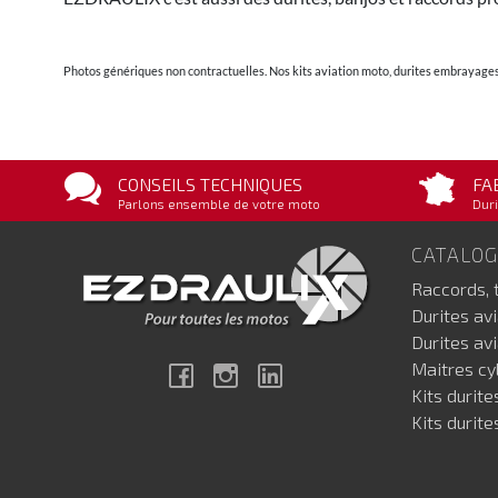
Photos génériques non contractuelles. Nos kits aviation moto, durites embrayages 
CONSEILS TECHNIQUES
FA
Parlons ensemble de votre moto
Duri
CATALO
Raccords, 
Durites av
Durites av
Maitres cyl
Facebook
Instagram
Linkedin
Kits durite
Kits durite