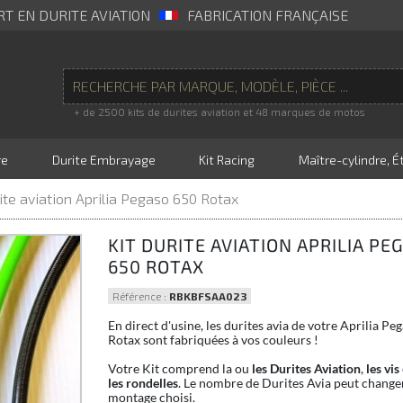
RT EN DURITE AVIATION
FABRICATION FRANÇAISE
+ de 2500 kits de durites aviation et 48 marques de motos
re
Durite Embrayage
Kit Racing
Maître-cylindre, Ét
rite aviation Aprilia Pegaso 650 Rotax
KIT DURITE AVIATION APRILIA PE
650 ROTAX
Référence :
RBKBFSAA023
En direct d'usine, les durites avia de votre Aprilia Pe
Rotax sont fabriquées à vos couleurs !
Votre Kit comprend la ou
les Durites Aviation
,
les vis
les rondelles
. Le nombre de Durites Avia peut changer
montage choisi.