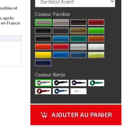
exibles et
Couleur Flexible
e, après
n en France
Couleur Banjo
AJOUTER AU PANIER