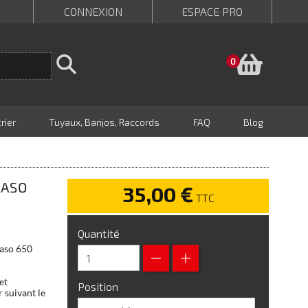
CONNEXION
ESPACE PRO
Panie
0
rier
Tuyaux, Banjos, Raccords
FAQ
Blog
GASO
35,00 €
TTC
Quantité
gaso 650
et
Position
 suivant le