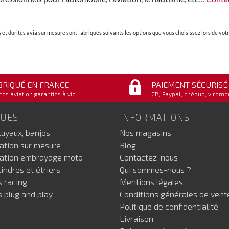
et durites avia sur mesure sont fabriqués suivants les options que vous choisissez lors de v
BRIQUÉ EN FRANCE
PAIEMENT SÉCURISÉ
tes aviation garanties à vie
CB, Paypal, chèque, vireme
GUES
INFORMATIONS
tuyaux, banjos
Nos magasins
iation sur mesure
Blog
iation embrayage moto
Contactez-nous
indres et étriers
Qui sommes-nous ?
s racing
Mentions légales.
s plug and play
Conditions générales de vent
Politique de confidentialité
Livraison