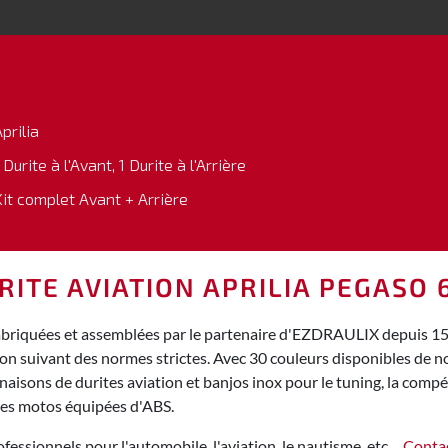
prilia
 Durite à l'Avant, 1 Durite à l'Arrière
Kit complet Avant + Arrière
RITE AVIATION APRILIA PEGASO 
fabriquées et assemblées par le partenaire d'EZDRAULIX depuis 15 a
ion suivant des normes strictes. Avec 30 couleurs disponibles de
isons de durites aviation et banjos inox pour le tuning, la compéti
des motos équipées d'ABS.
fessionnels pour l'automobile, l'aviation, le nautisme, etc…
Conta