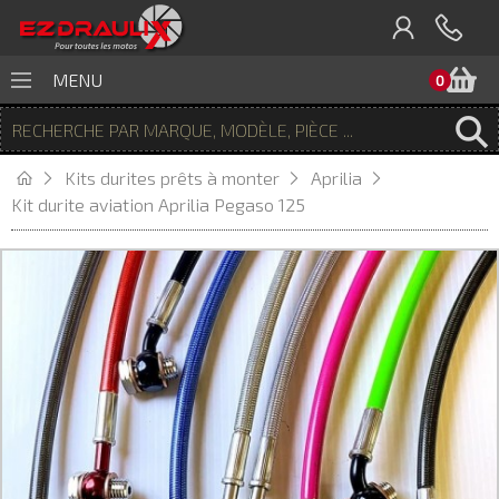
P
MENU
0
Kits durites prêts à monter
Aprilia
Kit durite aviation Aprilia Pegaso 125