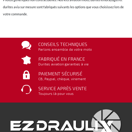
durites avia sur mesure sont fabriqués suivants les options que vous choisissez lors de
votre commande.
CONSEILS TECHNIQUES
Parlons ensemble de votre moto
FABRIQUÉ EN FRANCE
Durites aviation garanties à vie
PAIEMENT SÉCURISÉ
CB, Paypal, chèque, virement
SERVICE APRÈS VENTE
Toujours là pour vous