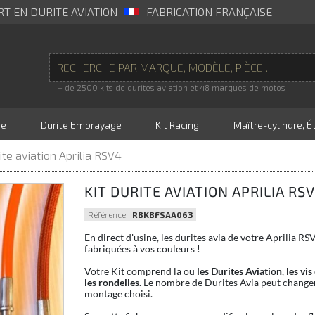
RT EN DURITE AVIATION
FABRICATION FRANÇAISE
+ de 2500 kits de durites aviation et 48 marques de motos
re
Durite Embrayage
Kit Racing
Maître-cylindre, Ét
rite aviation Aprilia RSV4
KIT DURITE AVIATION APRILIA RS
Référence :
RBKBFSAA063
En direct d'usine, les durites avia de votre Aprilia RS
fabriquées à vos couleurs !
Votre Kit comprend la ou
les Durites Aviation
,
les vis
les rondelles
. Le nombre de Durites Avia peut changer
montage choisi.