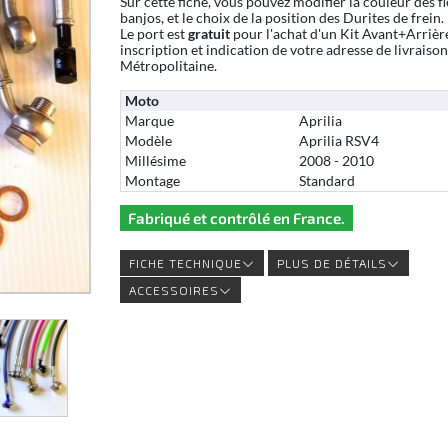
Sur cette fiche, vous pouvez modifier la couleur des fl
banjos, et le choix de la position des Durites de frein.
Le port est
gratuit
pour l'achat d'un Kit Avant+Arrièr
inscription et indication de votre adresse de livraiso
Métropolitaine.
Moto
Marque
Aprilia
Modèle
Aprilia RSV4
Millésime
2008 - 2010
Montage
Standard
Fabriqué et contrôlé en France.
FICHE TECHNIQUE
PLUS DE DÉTAILS
ACCESSOIRES