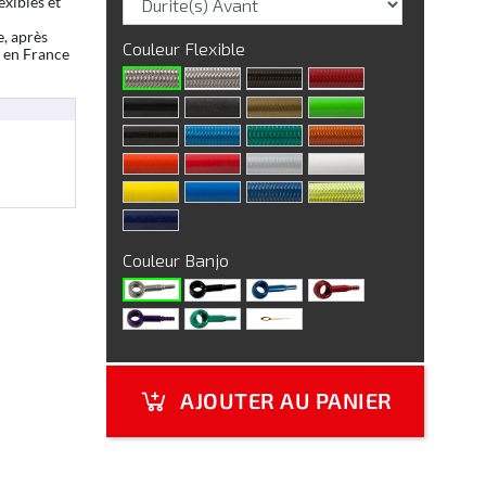
exibles et
e, après
Couleur Flexible
n en France
Couleur Banjo
AJOUTER AU PANIER