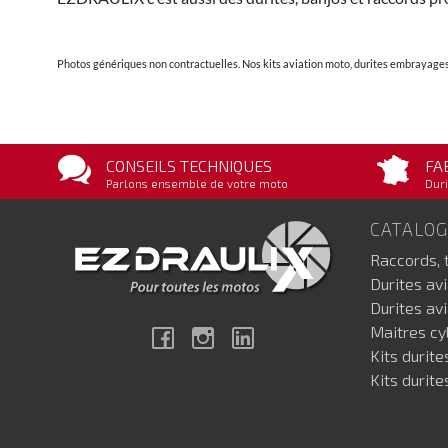
Photos génériques non contractuelles. Nos kits aviation moto, durites embrayages 
CONSEILS TECHNIQUES
FA
Parlons ensemble de votre moto
Duri
CATALO
Raccords, 
Durites av
Durites av
Maitres cyl
Facebook
Instagram
Linkedin
Kits durite
Kits durite