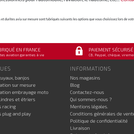
et durites avia sur mesure sont fabriqués suivants les options que vous choisissez lors de v
BRIQUÉ EN FRANCE
PAIEMENT SÉCURISÉ
tes aviation garanties à vie
CB, Paypal, chèque, vireme
GUES
INFORMATIONS
tuyaux, banjos
Nos magasins
iation sur mesure
Blog
iation embrayage moto
Contactez-nous
indres et étriers
Qui sommes-nous ?
s racing
Mentions légales.
s plug and play
Conditions générales de vent
Politique de confidentialité
Livraison