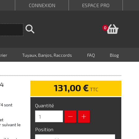
CONNEXION
ESPACE PRO
Panie
0
rier
Tuyaux, Banjos, Raccords
FAQ
Blog
V4
131,00 €
TTC
V4 sont
Quantité
et
 suivant le
Position