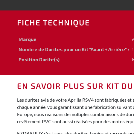
FICHE TECHNIQUE
Marque
A
Nombre de Durites pour un Kit "Avant + Arrière" :
1
Position Durite(s)
EN SAVOIR PLUS SUR KIT DU
Les durites avia de votre Aprilia RSV4 sont fabriquées et
chaque année, vous garantissant une fabrication suivant 
Europe, nous réalisons de multiples combinaisons de durite
revêtement PVC sont aussi réalisées pour des motos équ
EZDRAULIX c'est aussi des durites, banjos et raccords pro