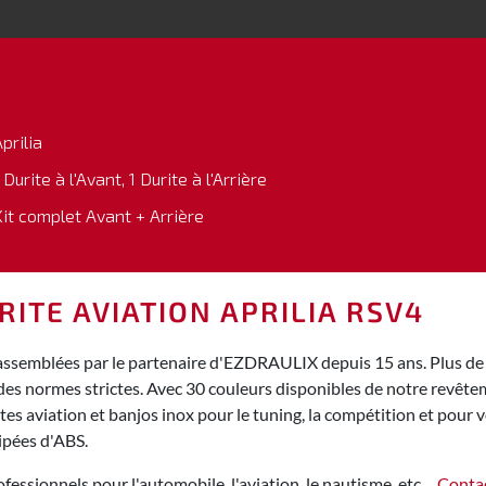
prilia
 Durite à l'Avant, 1 Durite à l'Arrière
Kit complet Avant + Arrière
RITE AVIATION APRILIA RSV4
 assemblées par le partenaire d'EZDRAULIX depuis 15 ans. Plus de 
des normes strictes. Avec 30 couleurs disponibles de notre revêt
s aviation et banjos inox pour le tuning, la compétition et pour vo
ipées d'ABS.
fessionnels pour l'automobile, l'aviation, le nautisme, etc…
Conta